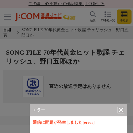
この夏、心を動かす作品特集 | J:COM TV
検索
CS番組一覧
番組表
番組
SONG FILE 70年代黄金ヒット歌謡 チェリッシュ、野口五
表
郎ほか
SONG FILE 70年代黄金ヒット歌謡 チェ
リッシュ、野口五郎ほか
直近の放送予定はありません
エラー
通信に問題が発生しました[error]