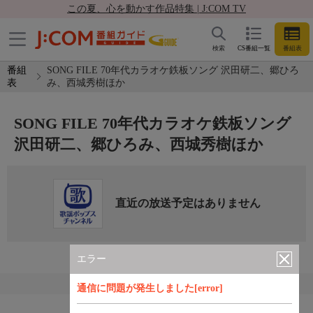
この夏、心を動かす作品特集 | J:COM TV
検索
CS番組一覧
番組表
番組
SONG FILE 70年代カラオケ鉄板ソング 沢田研二、郷ひろ
表
み、西城秀樹ほか
SONG FILE 70年代カラオケ鉄板ソング
沢田研二、郷ひろみ、西城秀樹ほか
直近の放送予定はありません
エラー
通信に問題が発生しました[error]