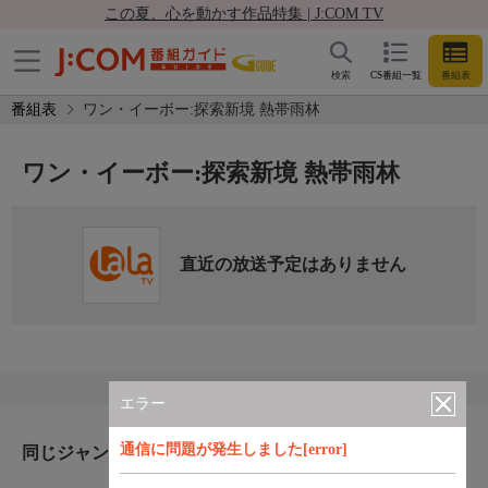
この夏、心を動かす作品特集 | J:COM TV
検索
CS番組一覧
番組表
番組表
ワン・イーボー:探索新境 熱帯雨林
ワン・イーボー:探索新境 熱帯雨林
直近の放送予定はありません
エラー
通信に問題が発生しました[error]
同じジャンルのおすすめ番組