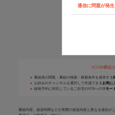
通信に問題が発生しま
J:COM番
番組表の閲覧・番組の検索・検索条件を保存する
お好みのチャンネルを選択して作成できる
お気に
録画予約に対応しているご自宅のSTBへの
リモー
番組内容、放送時間などが実際の放送内容と異なる場合が