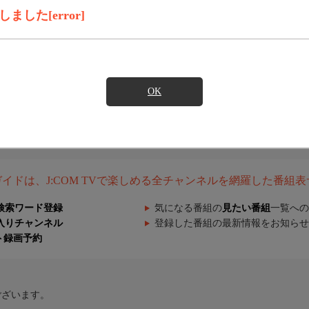
した[error]
OK
組ガイドは、J:COM TVで楽しめる全チャンネルを網羅した番組
検索ワード登録
気になる番組の
見たい番組
一覧への
入りチャンネル
登録した番組の最新情報をお知らせ
ト録画予約
ございます。