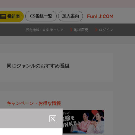
CS番組一覧
加入案内
番組表
地域変更
ログイン
設定地域：
東京 東エリア
同じジャンルのおすすめ番組
キャンペーン・お得な情報