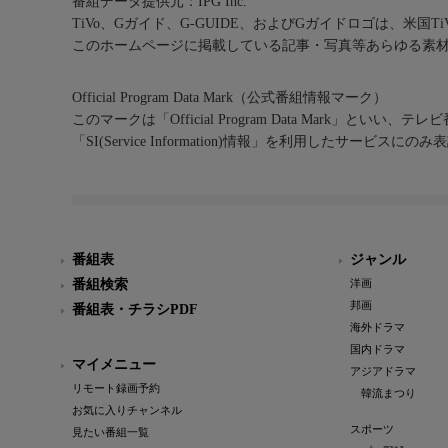
番組データ提供元：IPG Inc.
TiVo、Gガイド、G-GUIDE、およびGガイドロゴは、米国T
このホームページに掲載している記事・写真等あらゆる素
Official Program Data Mark（公式番組情報マーク）
このマークは「Official Program Data Mark」といい
「SI(Service Information)情報」を利用したサービ
番組表
ジャンル
番組検索
洋画
邦画
番組表・チラシPDF
海外ドラマ
国内ドラマ
マイメニュー
アジアドラマ
リモート録画予約
韓流まつり
お気に入りチャンネル
スポーツ
見たい番組一覧