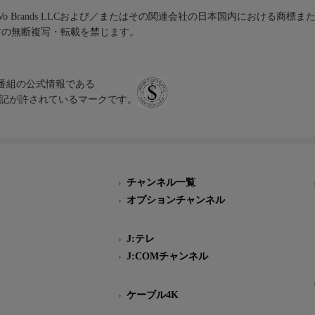
iVo Brands LLCおよび／またはその関連会社の日本国内における商標
材の無断複写・転載を禁じます。
、テレビ番組の公式情報である
スにのみ表記が許されているマークです。
チャンネル一覧
オプションチャンネル
J:テレ
J:COMチャンネル
ケーブル4K