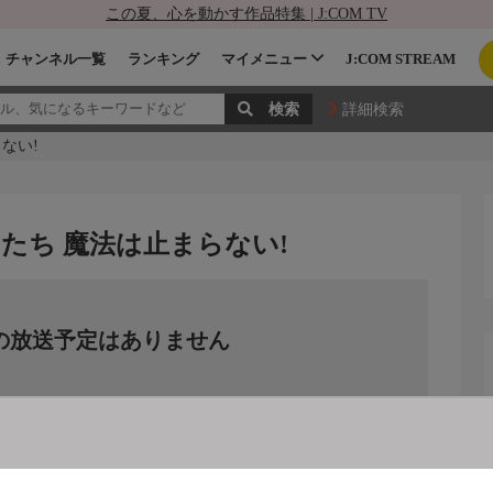
この夏、心を動かす作品特集 | J:COM TV
チャンネル一覧
ランキング
マイメニュー
J:COM STREAM
詳細検索
ない!
たち 魔法は止まらない!
の放送予定はありません