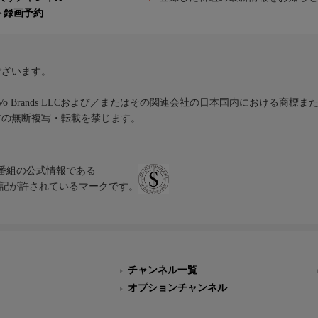
ト録画予約
ございます。
iVo Brands LLCおよび／またはその関連会社の日本国内における商標
材の無断複写・転載を禁じます。
、テレビ番組の公式情報である
スにのみ表記が許されているマークです。
チャンネル一覧
オプションチャンネル