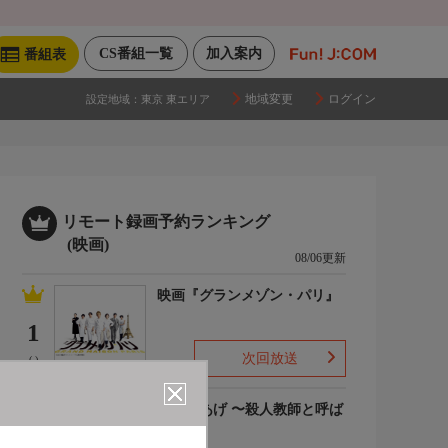
CS番組一覧
加入案内
番組表
地域変更
ログイン
設定地域：
東京 東エリア
リモート録画予約ランキング
(映画)
08/06更新
映画『グランメゾン・パリ』
1
次回放送
(-)
でっちあげ 〜殺人教師と呼ば
れた男
2