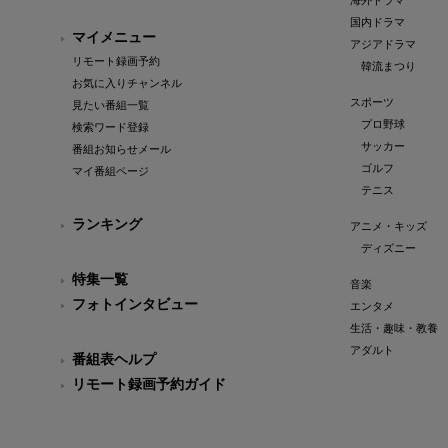
海外ドラマ
国内ドラマ
マイメニュー
アジアドラマ
リモート録画予約
韓流まつり
お気に入りチャンネル
スポーツ
見たい番組一覧
プロ野球
検索ワード登録
サッカー
番組お知らせメール
ゴルフ
マイ番組ページ
テニス
ランキング
アニメ・キッズ
ディズニー
特集一覧
音楽
フォトインタビュー
エンタメ
生活・趣味・教養
アダルト
番組表ヘルプ
リモート録画予約ガイド