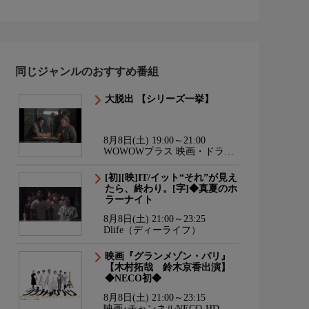
同じジャンルのおすすめ番組
大脱出 【シリーズ一挙】
8月8日(土) 19:00～21:00
WOWOWプラス 映画・ドラ
マ・スポーツ・音楽
[初][映]IT/イット“それ”が見え
たら、終わり。[字]◆真夏のホ
ラーナイト
8月8日(土) 21:00～23:25
Dlife（ディーライフ）
映画『グランメゾン・パリ』
【木村拓哉 鈴木京香出演】
◆NECO初◆
8月8日(土) 21:00～23:15
映画･チャンネルNECO-HD