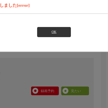
した[error]
OK
録画予約
見たい