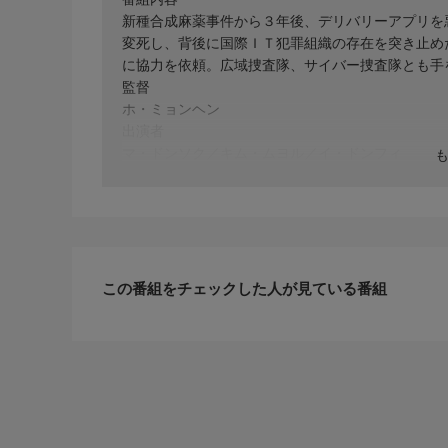
新種合成麻薬事件から３年後、デリバリーアプリを
変死し、背後に国際ＩＴ犯罪組織の存在を突き止め
に協力を依頼。広域捜査隊、サイバー捜査隊とも手を組
監督
ホ・ミョンヘン
出演者
マ・ドンソク／キム・ムヨル／イ・ドンフィ
この番組をチェックした人が見ている番組