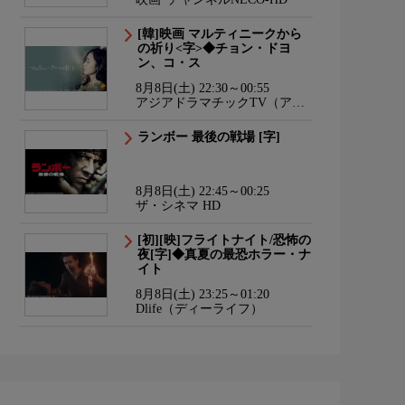
[韓]映画 マルティニークから
の祈り<字>◆チョン・ドヨ
ン、コ・ス
8月8日(土) 22:30～00:55
アジアドラマチックTV（アジ
ドラ）
ランボー 最後の戦場 [字]
8月8日(土) 22:45～00:25
ザ・シネマ HD
[初][映]フライトナイト/恐怖の
夜[字]◆真夏の最恐ホラー・ナ
イト
8月8日(土) 23:25～01:20
Dlife（ディーライフ）