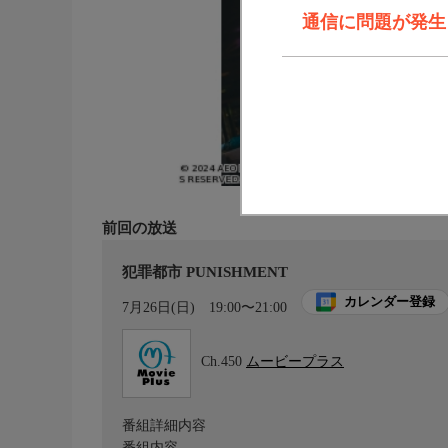
通信に問題が発生しま
前回の放送
犯罪都市 PUNISHMENT
カレンダー登録
7月26日(日)
19:00〜21:00
Ch.450
ムービープラス
番組詳細内容
番組内容