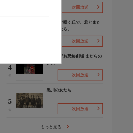
次回放送
(4)
あの花が咲く丘で、君とまた
出会えたら。
3
次回放送
(-)
楳図かずお恐怖劇場 まだらの
少女
4
次回放送
(-)
黒川の女たち
5
次回放送
(-)
もっと見る