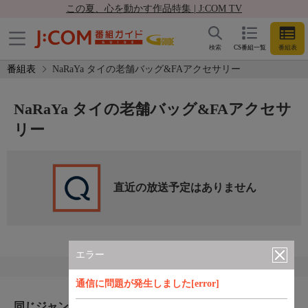
この夏、心を動かす作品特集 | J:COM TV
検索
CS番組一覧
番組表
番組表
NaRaYa タイの老舗バッグ&FAアクセサリー
NaRaYa タイの老舗バッグ&FAアクセサ
リー
直近の放送予定はありません
エラー
通信に問題が発生しました[error]
同じジャンルのおすすめ番組