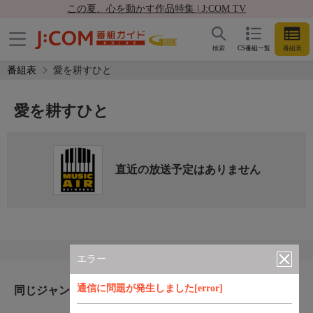
この夏、心を動かす作品特集 | J:COM TV
検索
CS番組一覧
番組表
番組表
愛を耕すひと
愛を耕すひと
直近の放送予定はありません
エラー
通信に問題が発生しました[error]
同じジャンルのおすすめ番組