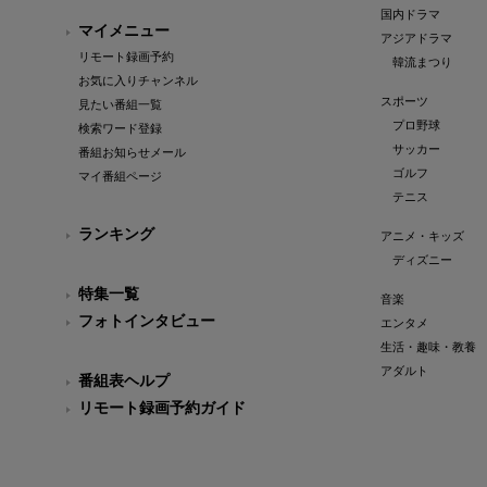
国内ドラマ
マイメニュー
アジアドラマ
リモート録画予約
韓流まつり
お気に入りチャンネル
スポーツ
見たい番組一覧
プロ野球
検索ワード登録
サッカー
番組お知らせメール
ゴルフ
マイ番組ページ
テニス
ランキング
アニメ・キッズ
ディズニー
特集一覧
音楽
フォトインタビュー
エンタメ
生活・趣味・教養
アダルト
番組表ヘルプ
リモート録画予約ガイド