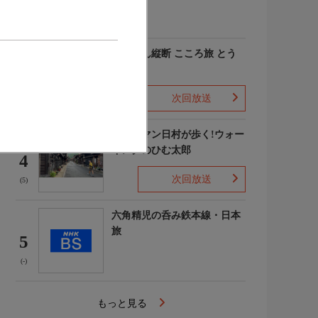
(2)
にっぽん縦断 こころ旅 とう
ちゃこ
3
次回放送
(-)
バナナマン日村が歩く!ウォー
キングのひむ太郎
4
次回放送
(5)
六角精児の呑み鉄本線・日本
旅
5
(-)
もっと見る