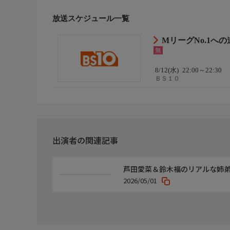
佐々木寿人、醍醐大、三浦智博、松田彩花、紺野真
放送スケジュール一覧
おことわり
MリーグNo.1への道
番組の内容と放送時間は変更になる場合があります
無
アプリ参加
8/12(水)
22:00～22:30
この番組では出演者に向けた「応援コメント」をつ
ＢＳ１０
出演者の関連記事
芦田愛菜＆鈴木福のリアルな姉
2026/05/01