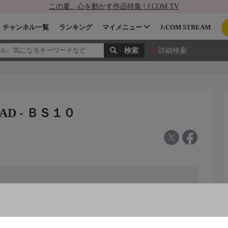
この夏、心を動かす作品特集 | J:COM TV
チャンネル一覧
ランキング
マイメニュー
J:COM STREAM
詳細検索
AD - ＢＳ１０