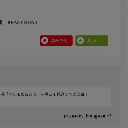
太郎
 BEAST ROAD
。
録画予約
見たい
ながるジャパネットアプリから投稿することができます。
弟感「マルモのおきて」を今こそ見返すべき理由！
J:magazine!
powered by