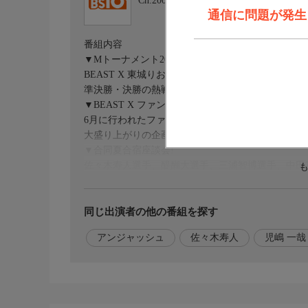
Ch.200
ＢＳ１０
通信に問題が発生しま
番組内容
▼Mトーナメント2026
BEAST X 東城りお選手のハイライトをお届け!
準決勝・決勝の熱戦をお見逃しなく!
▼BEAST X ファンミーティングinホテル三日月
6月に行われたファンミーティングの様子を公開!
大盛り上がりの企画に、感動のシーンも・・・
▼合同夏合宿座談会!
佐々木寿人選手、醍醐大選手、三浦智博選手、中田花
出演者
【BEAST X 応援団長】
同じ出演者の他の番組を探す
児嶋 一哉(アンジャッシュ)
アンジャッシュ
佐々木寿人
児嶋 一哉
【BEAST X】
東城りお、鈴木大介、下石戟、中田花奈
【ゲスト】