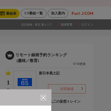
CS番組一覧
加入案内
番組表
地域変更
ログイン
設定地域：
東京 東エリア
リモート録画予約ランキング
(趣味／教育)
07/30更新
新日本風土記
1
次回放送
(6)
友近・礼二の妄想トレイン
2