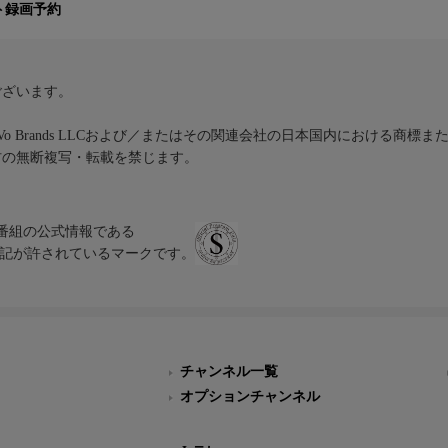
ト録画予約
ございます。
iVo Brands LLCおよび／またはその関連会社の日本国内における商標
材の無断複写・転載を禁じます。
、テレビ番組の公式情報である
スにのみ表記が許されているマークです。
チャンネル一覧
オプションチャンネル