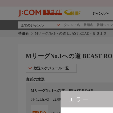
ジャンル
番組表
MリーグNo.1への道 BEAST ROAD - ＢＳ１０
MリーグNo.1への道 BEAST RO
放送スケジュール一覧
直近の放送
MリーグNo.1への道 BEAST ROAD
エラー
カレンダー登録
8月12日(水)
22:00〜22:30