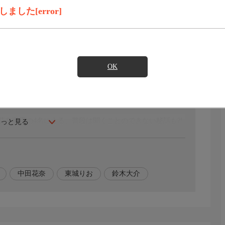
録画予約
見たい
した[error]
OK
奈選手の4名による、普段は聞くことのできない秘話も?!
もっと見る
中田花奈
東城りお
鈴木大介