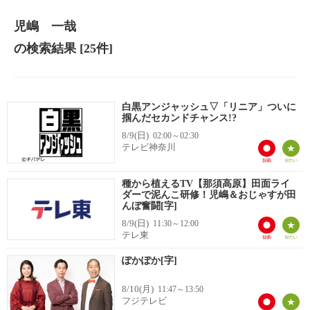
児嶋 一哉
の検索結果
[25件]
白黒アンジャッシュ▽「リニア」ついに
掴んだセカンドチャンス!?
8/9(日)
02:00～02:30
テレビ神奈川
種から植えるTV【那須高原】田面ライ
ダーで泥んこ研修！児嶋＆おじゃすが田
んぼ奮闘[字]
8/9(日)
11:30～12:00
テレ東
ぽかぽか[字]
8/10(月)
11:47～13:50
フジテレビ