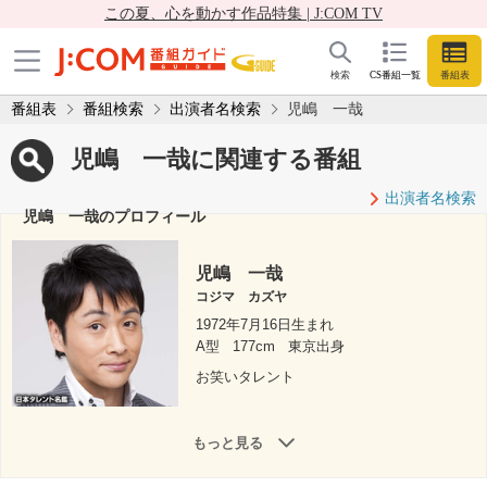
この夏、心を動かす作品特集 | J:COM TV
検索
CS番組一覧
番組表
番組表
番組検索
出演者名検索
児嶋 一哉
児嶋 一哉に関連する番組
出演者名検索
児嶋 一哉のプロフィール
児嶋 一哉
コジマ カズヤ
1972年7月16日生まれ
A型
177cm
東京出身
お笑いタレント
もっと見る