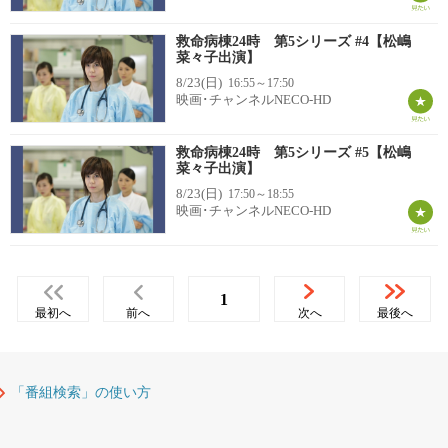
救命病棟24時 第5シリーズ #4【松嶋
菜々子出演】
8/23(日)
16:55～17:50
映画･チャンネルNECO-HD
救命病棟24時 第5シリーズ #5【松嶋
菜々子出演】
8/23(日)
17:50～18:55
映画･チャンネルNECO-HD
1
最初へ
前へ
次へ
最後へ
「番組検索」の使い方