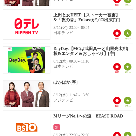
上田と女DEEP【ストーカー被害】
&「夜の音」Fukaseがソロ出演[字]
8/11(火)
23:59～00:54
日本テレビ
DayDay.【MCは武田真一と山里亮太!情
報&エンタメ＆おしゃべり】[字]
8/12(水)
09:00～11:10
日本テレビ
ぽかぽか[字]
8/12(水)
11:47～13:50
フジテレビ
MリーグNo.1への道 BEAST ROAD
無
8/12(水)
22:00～22:30