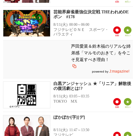
芸能界麻雀最強位決定戦 THEわれめDE
ポン #178
8/11(火)
00:00～06:00
フジテレビＯＮＥ スポーツ・
バラエティ
芦田愛菜＆鈴木福のリアルな姉
弟感「マルモのおきて」を今こ
そ見返すべき理由！
J:magazine!
powered by
白黒アンジャッシュ ★「リニア」解散後
の復活劇とは!?
8/11(火)
03:05～03:35
TOKYO MX
ぽかぽか[字][デ]
8/11(火)
11:47～13:50
フジテレビ