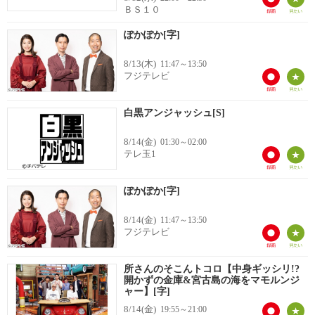
ＢＳ１０
ぽかぽか[字]
8/13(木)
11:47～13:50
フジテレビ
白黒アンジャッシュ[S]
8/14(金)
01:30～02:00
テレ玉1
ぽかぽか[字]
8/14(金)
11:47～13:50
フジテレビ
所さんのそこんトコロ【中身ギッシリ!?
開かずの金庫&宮古島の海をマモルンジ
ャー】[字]
8/14(金)
19:55～21:00