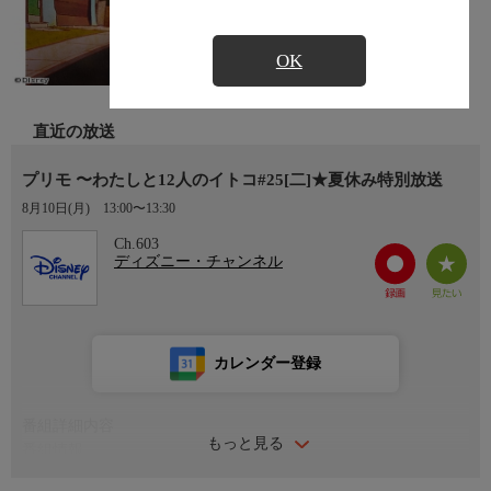
OK
直近の放送
プリモ 〜わたしと12人のイトコ#25[二]★夏休み特別放送
8月10日(月)
13:00〜13:30
Ch.603
ディズニー・チャンネル
カレンダー登録
番組詳細内容
もっと見る
番組情報
ロサンゼルス郊外に住むテイター・ラミレス・ハンフリーは、大