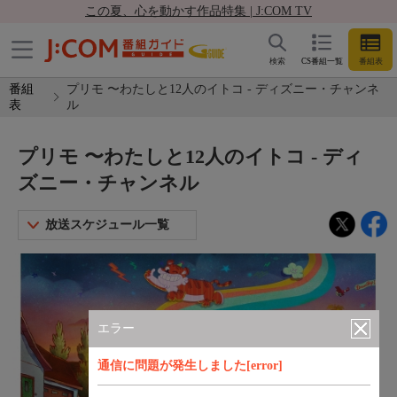
この夏、心を動かす作品特集 | J:COM TV
検索
CS番組一覧
番組表
番組
プリモ 〜わたしと12人のイトコ - ディズニー・チャンネ
表
ル
プリモ 〜わたしと12人のイトコ - ディ
ズニー・チャンネル
放送スケジュール一覧
エラー
通信に問題が発生しました[error]