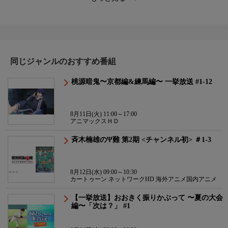
同じジャンルのおすすめ番組
桃源暗鬼〜京都編&練馬編〜 一挙放送 #1-12
8月11日(火) 11:00～17:00
アニマックスＨＤ
斉木楠雄のΨ難 第2期 <チャンネル初> ＃1-3
8月12日(水) 09:00～10:30
カートゥーン ネットワークHD 海外アニメ国内アニメ
【一挙放送】おおきく振りかぶって 〜夏の大会
編〜「次は？」 #1