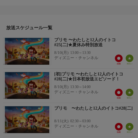
きな夢を持つ、ちょっと風変わりな女の子。今年の夏で10歳にな
るテイターは、夏休みの間に静かに自分を見つめ、将来の最終形
態を見つけようという壮大な計画を立てる。ところがママが、12
人のイトコたちを家に呼んだ。大人びた妹のネリーや、個性豊か
放送スケジュール一覧
なイトコたちとの、ハチャメチャに賑やかで、思いのほか楽しい
夏が始まる！
プリモ 〜わたしと12人のイトコ
#25[二]★夏休み特別放送
8/10(月)
13:00～13:30
ディズニー・チャンネル
[初]プリモ 〜わたしと12人のイトコ
#28[二]★日本初放送エピソード！
8/10(月)
13:30～14:00
ディズニー・チャンネル
プリモ 〜わたしと12人のイトコ#28[二]
8/11(火)
02:30～03:00
ディズニー・チャンネル