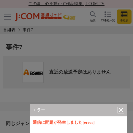
この夏、心を動かす作品特集 | J:COM TV
検索
CS番組一覧
番組表
番組表
事件7
事件7
直近の放送予定はありません
エラー
通信に問題が発生しました[error]
同じジャンルのおすすめ番組