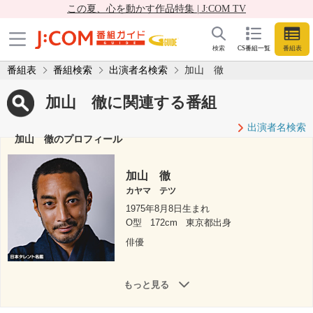
この夏、心を動かす作品特集 | J:COM TV
検索
CS番組一覧
番組表
番組表
番組検索
出演者名検索
加山 徹
加山 徹に関連する番組
出演者名検索
加山 徹のプロフィール
加山 徹
カヤマ テツ
1975年8月8日生まれ
O型
172cm
東京都出身
俳優
もっと見る