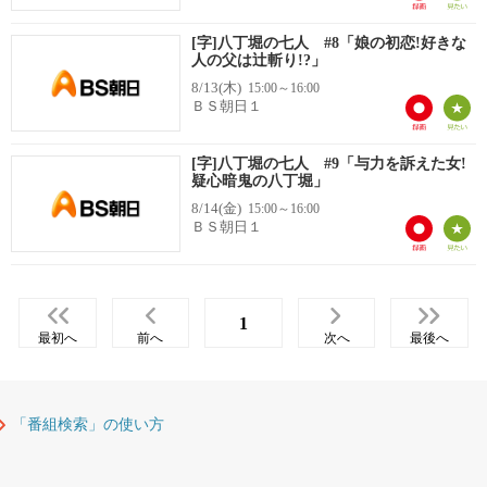
[字]八丁堀の七人 #8「娘の初恋!好きな
人の父は辻斬り!?」
8/13(木)
15:00～16:00
ＢＳ朝日１
[字]八丁堀の七人 #9「与力を訴えた女!
疑心暗鬼の八丁堀」
8/14(金)
15:00～16:00
ＢＳ朝日１
1
最初へ
前へ
次へ
最後へ
「番組検索」の使い方