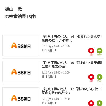
加山 徹
の検索結果
[5件]
[字]八丁堀の七人 #4「盗まれた赤ん坊!
悪魔の歌う子守唄!!」
8/10(月)
15:00～16:00
ＢＳ朝日１
[字]八丁堀の七人 #5「狙われた息子!闇
に潜む般若の面」
8/11(火)
15:00～16:00
ＢＳ朝日１
[字]八丁堀の七人 #7「謎の深川心中!二
度命を救われた女」
8/12(水)
15:00～16:00
ＢＳ朝日１