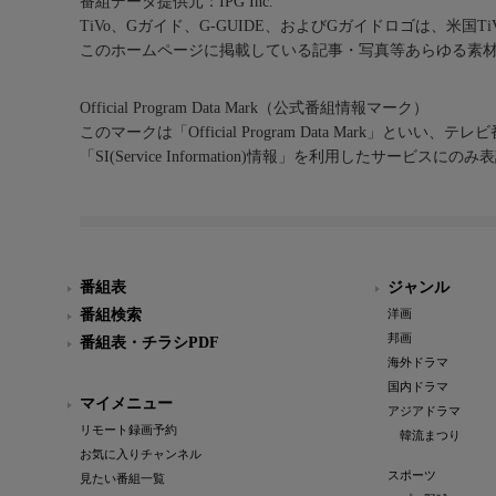
番組データ提供元：IPG Inc.
TiVo、Gガイド、G-GUIDE、およびGガイドロゴは、米国T
このホームページに掲載している記事・写真等あらゆる素
Official Program Data Mark（公式番組情報マーク）
このマークは「Official Program Data Mark」といい
「SI(Service Information)情報」を利用したサービ
番組表
ジャンル
番組検索
洋画
邦画
番組表・チラシPDF
海外ドラマ
国内ドラマ
マイメニュー
アジアドラマ
リモート録画予約
韓流まつり
お気に入りチャンネル
スポーツ
見たい番組一覧