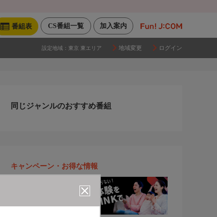
CS番組一覧
加入案内
番組表
地域変更
ログイン
設定地域：
東京 東エリア
同じジャンルのおすすめ番組
キャンペーン・お得な情報