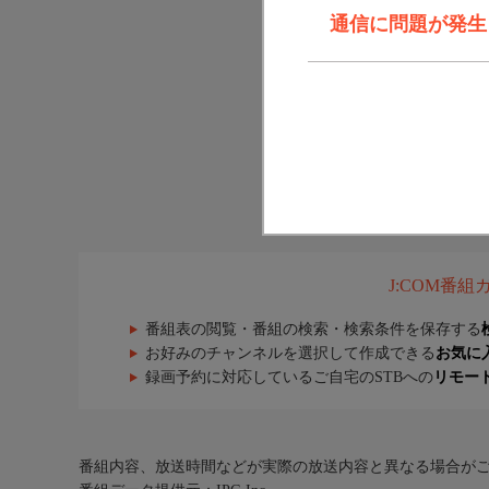
通信に問題が発生しま
J:COM番
番組表の閲覧・番組の検索・検索条件を保存する
お好みのチャンネルを選択して作成できる
お気に
録画予約に対応しているご自宅のSTBへの
リモー
番組内容、放送時間などが実際の放送内容と異なる場合が