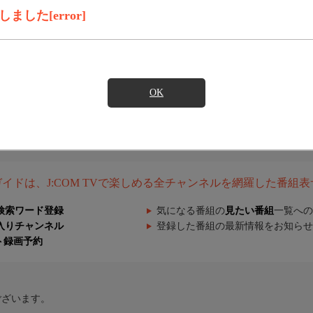
した[error]
OK
組ガイドは、J:COM TVで楽しめる全チャンネルを網羅した番組
検索ワード登録
気になる番組の
見たい番組
一覧への
入りチャンネル
登録した番組の最新情報をお知らせ
ト録画予約
ございます。