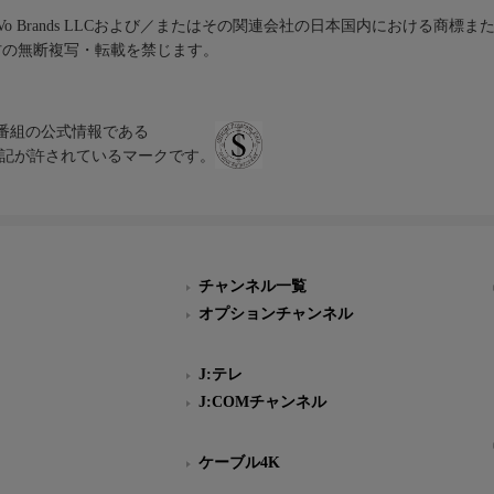
iVo Brands LLCおよび／またはその関連会社の日本国内における商標
材の無断複写・転載を禁じます。
、テレビ番組の公式情報である
スにのみ表記が許されているマークです。
チャンネル一覧
オプションチャンネル
J:テレ
J:COMチャンネル
ケーブル4K