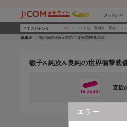
ジャンル
番組表
徹子&純次&良純の世界衝撃映像の会
徹子&純次&良純の世界衝撃映
直近
エラー