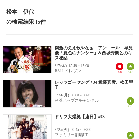
松本 伊代
の検索結果
[5件]
鶴瓶のええ歌やなぁ アンコール 早見
優「夏色のナンシー」&西城秀樹とのキ
ス秘話
8/7(金)
15:59～17:00
BS11 イレブン
レッツゴーヤング #34 近藤真彦、松田聖
子
8/24(月)
00:00～00:45
歌謡ポップスチャンネル
ドリフ大爆笑【連日】#93
8/25(火)
06:45～08:00
ファミリー劇場HD