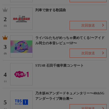
列車で旅する歌謡曲
2
次回放送
(5)
ライバルたちがめっちゃ褒めてくる!〜アイド
ル同士の本音レビューSP〜
3
次回放送
(8)
STU48 石田千穂卒業コンサート
4
(-)
乃木坂46アンダードキュメンタリー〜40thSG
アンダーライブ舞台裏〜
5
次回放送