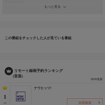
番組詳細内容
もっと見る
番組内容
♪風立ちぬ／松田聖子
♪不思議なピーチパイ／竹内まりや
♪う、ふ、ふ、ふ、／EPO
♪唇よ、熱く君を語れ／渡辺真知子
♪悲しみがとまらない／杏里
♪赤道小町ドキッ／山下久美子
この番組をチェックした人が見ている番組
♪君たちキウイ・パパイア・マンゴーだね。／中原めいこ
♪夏に恋する女たち／大貫妙子
♪六本木心中／アン・ルイス
♪恋したっていいじゃない／渡辺美里
♪Maybe Tomorrow／レベッカ
リモート録画予約ランキング
(音楽)
08/06更新
ナウヒッツ!
1
次回放送
(2)