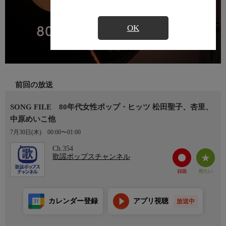
OK
前回の放送
SONG FILE 80年代女性ポップ・ヒッツ 松田聖子、杏里、
中原めいこ他
7月30日(木)
00:00〜01:00
Ch.354
歌謡ポップスチャンネル
カレンダー登録
アプリ視聴
放送中