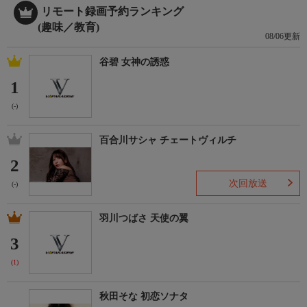
リモート録画予約ランキング
(趣味／教育)
08/06更新
谷碧 女神の誘惑
1
(-)
百合川サシャ チェートヴィルチ
2
次回放送
(-)
羽川つばさ 天使の翼
3
(1)
秋田そな 初恋ソナタ