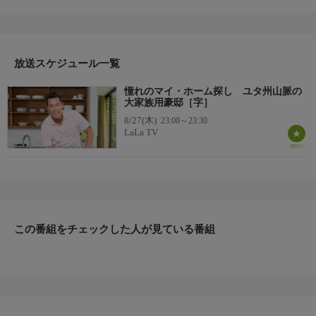
のパワーボールのくじで100万ドルを当てた。彼らはユタ州の山
の中で彼らの夢の家を持とうと、大家族全員が集まれる大きな物
件を探している。デビッドは、彼らの10代の姪のシャニアと共
に、その家探しに加わる。シャニアには、どんな家がいいのか、
考えがあるようだ。しかし、どのくらい山奥まで進んでも、かま
放送スケジュール一覧
わないのだろうか？
憧れのマイ・ホーム探し ユタ州山脈の
出演者
大家族用豪邸［字］
デビッド・ブロムスタッド
8/27(木)
23:00～23:30
LaLa TV
この番組をチェックした人が見ている番組