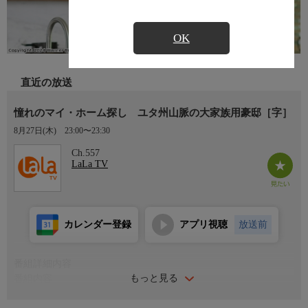
OK
直近の放送
憧れのマイ・ホーム探し ユタ州山脈の大家族用豪邸［字］
8月27日(木)
23:00〜23:30
Ch.557
LaLa TV
カレンダー登録
アプリ視聴
放送前
番組詳細内容
もっと見る
番組内容
ちょうど数カ月前に結婚したネリーとパブロは、ワイオミング州