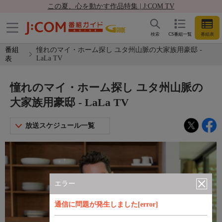
この夏、心を動かす作品特集 | J:COM TV
検索
CS番組一覧
番組表
番組
憧れのマイ・ホーム探し ユタ州山脈の大家族用豪邸 -
LaLa TV
表
憧れのマイ・ホーム探し ユタ州山脈の
大家族用豪邸 - LaLa TV
放送スケジュール一覧
エラー
通信に問題が発生しました[error]