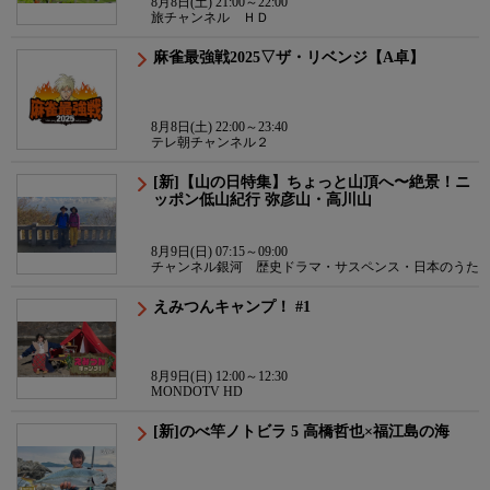
8月8日(土) 21:00～22:00
旅チャンネル ＨＤ
麻雀最強戦2025▽ザ・リベンジ【A卓】
8月8日(土) 22:00～23:40
テレ朝チャンネル２
[新]【山の日特集】ちょっと山頂へ〜絶景！ニ
ッポン低山紀行 弥彦山・高川山
8月9日(日) 07:15～09:00
チャンネル銀河 歴史ドラマ・サスペンス・日本のうた
えみつんキャンプ！ #1
8月9日(日) 12:00～12:30
MONDOTV HD
[新]のべ竿ノトビラ 5 高橋哲也×福江島の海