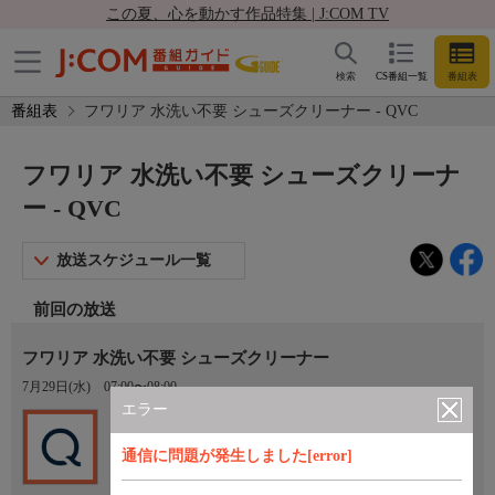
この夏、心を動かす作品特集 | J:COM TV
検索
CS番組一覧
番組表
番組表
フワリア 水洗い不要 シューズクリーナー - QVC
フワリア 水洗い不要 シューズクリーナ
ー - QVC
放送スケジュール一覧
前回の放送
フワリア 水洗い不要 シューズクリーナー
7月29日(水)
07:00〜08:00
エラー
Ch.201
QVC
通信に問題が発生しました[error]