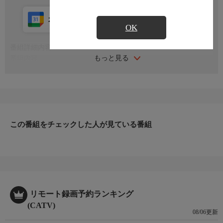
カレンダー登録
アプリ視聴
放送中
OK
番組詳細内容
もっと見る
番組内容
※番組の内容や放送日時は、変更となる場合がございます。
この番組をチェックした人が見ている番組
リモート録画予約ランキング
(CATV)
08/06更新