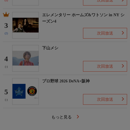
次回放送
(1)
エレメンタリー ホームズ&ワトソン in NY シ
ーズン4
3
次回放送
(2)
下山メシ
4
次回放送
(-)
プロ野球 2026 DeNA×阪神
5
次回放送
(-)
もっと見る