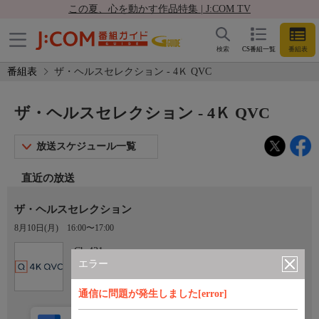
この夏、心を動かす作品特集 | J:COM TV
検索
CS番組一覧
番組表
番組表
ザ・ヘルスセレクション - 4Ｋ QVC
ザ・ヘルスセレクション - 4Ｋ QVC
放送スケジュール一覧
直近の放送
ザ・ヘルスセレクション
8月10日(月)
16:00〜17:00
Ch.431
4Ｋ QVC
エラー
通信に問題が発生しました[error]