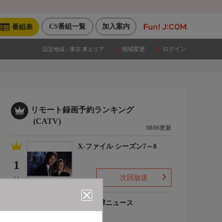
CS番組一覧
加入案内
番組表
地域変更
ログイン
設定地域：
東京 東エリア
リモート録画予約ランキング
(CATV)
08/06更新
X-ファイル シーズン7～8
1
次回放送
(-)
プロ野球ニュース
2