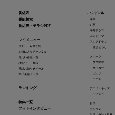
番組表
ジャンル
番組検索
洋画
邦画
番組表・チラシPDF
海外ドラマ
国内ドラマ
マイメニュー
アジアドラマ
リモート録画予約
韓流まつり
お気に入りチャンネル
スポーツ
見たい番組一覧
プロ野球
検索ワード登録
サッカー
番組お知らせメール
ゴルフ
マイ番組ページ
テニス
ランキング
アニメ・キッズ
ディズニー
特集一覧
音楽
フォトインタビュー
エンタメ
生活・趣味・教養