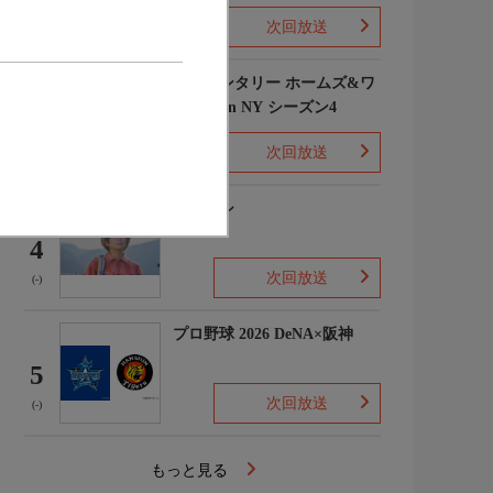
次回放送
(1)
エレメンタリー ホームズ&ワ
トソン in NY シーズン4
3
次回放送
(2)
下山メシ
4
次回放送
(-)
プロ野球 2026 DeNA×阪神
5
次回放送
(-)
もっと見る