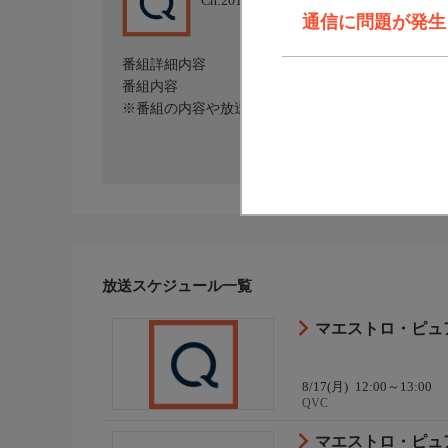
Ch.201
QVC
通信に問題が発生しま
番組詳細内容
番組内容
※番組の内容や放送日時は、変更となる場合がござ
放送スケジュール一覧
マエストロ・ピュ
8/17(月)
12:00～13:00
QVC
マエストロ・ピュ