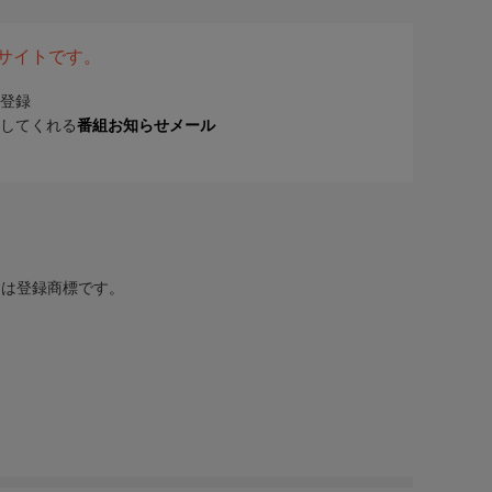
表サイトです。
登録
してくれる
番組お知らせメール
または登録商標です。