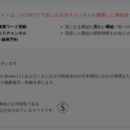
組ガイドは、J:COM TVで楽しめる全チャンネルを網羅した番組
検索ワード登録
気になる番組の
見たい番組
一覧への
入りチャンネル
登録した番組の最新情報をお知らせ
ト録画予約
ございます。
iVo Brands LLCおよび／またはその関連会社の日本国内における商標
材の無断複写・転載を禁じます。
、テレビ番組の公式情報である
スにのみ表記が許されているマークです。