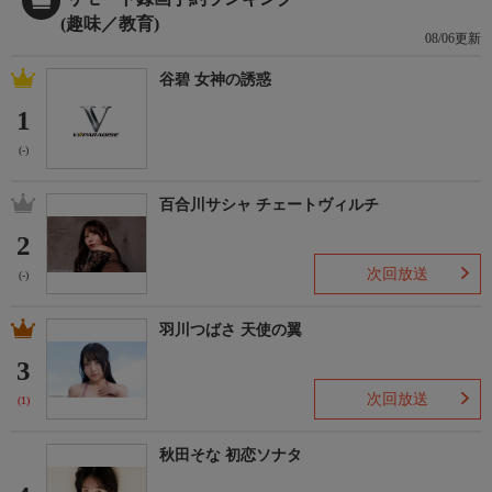
(趣味／教育)
08/06更新
谷碧 女神の誘惑
1
(-)
百合川サシャ チェートヴィルチ
2
次回放送
(-)
羽川つばさ 天使の翼
3
次回放送
(1)
秋田そな 初恋ソナタ