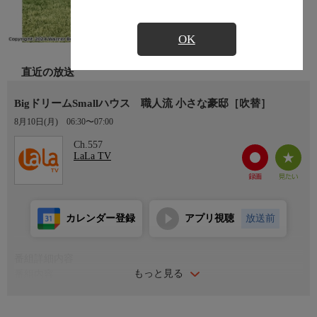
OK
直近の放送
BigドリームSmallハウス 職人流 小さな豪邸［吹替］
8月10日(月)
06:30〜07:00
Ch.557
LaLa TV
カレンダー登録
アプリ視聴
放送前
番組詳細内容
もっと見る
番組内容
若い職人が木工細工や高級家具を作る技術を生かし、“小さな豪
邸”を建てる。彼はフルサイズの寝室とウォークインシャワー、