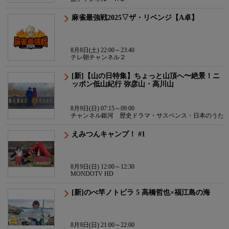
麻雀最強戦2025▽ザ・リベンジ【A卓】
8月8日(土) 22:00～23:40
テレ朝チャンネル２
[新]【山の日特集】ちょっと山頂へ〜絶景！ニ
ッポン低山紀行 弥彦山・高川山
8月9日(日) 07:15～09:00
チャンネル銀河 歴史ドラマ・サスペンス・日本のうた
えみつんキャンプ！ #1
8月9日(日) 12:00～12:30
MONDOTV HD
[新]のべ竿ノトビラ 5 高橋哲也×福江島の海
8月9日(日) 21:00～22:00