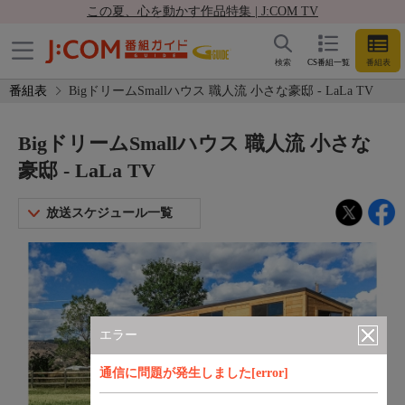
この夏、心を動かす作品特集 | J:COM TV
検索
CS番組一覧
番組表
番組表
BigドリームSmallハウス 職人流 小さな豪邸 - LaLa TV
BigドリームSmallハウス 職人流 小さな
豪邸 - LaLa TV
放送スケジュール一覧
エラー
通信に問題が発生しました[error]