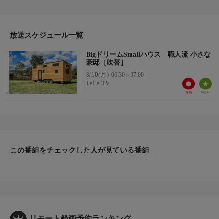
手作りのワイン貯蔵庫、シーツやタオル用の大きな戸棚を絶対に
作りたいと言う。限られたスペースで、そのような高級感あふれ
るスタイリッシュな家が建てられるのだろうか？
放送スケジュール一覧
BigドリームSmallハウス 職人流 小さな
豪邸［吹替］
8/10(月)
06:30～07:00
LaLa TV
この番組をチェックした人が見ている番組
リモート録画予約ランキング