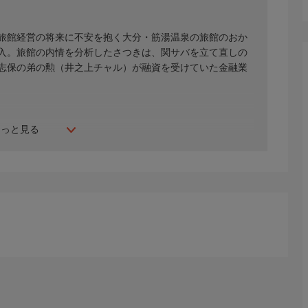
旅館経営の将来に不安を抱く大分・筋湯温泉の旅館のおか
入。旅館の内情を分析したさつきは、関サバを立て直しの
志保の弟の勲（井之上チャル）が融資を受けていた金融業
もっと見る