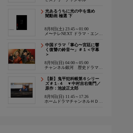
光あるうちに光の中を進め
闇動画 極選 下
8月8日(土) 23:45～01:00
メ〜テレNEXT ドラマ・エンタ
メ・ダンス
中国ドラマ「掌心〜宮廷に響
く復讐の鈴音〜」＃１＜字幕
＞
8月9日(日) 04:00～05:00
チャンネル銀河 歴史ドラマ・
サスペンス・日本のうた
【新】鬼平犯科帳第６シリー
ズ＃１-４ ▼中村吉右衛門／
原作：池波正太郎
8月9日(日) 11:45～17:26
ホームドラマチャンネルＨＤ
韓流・時代劇・国内ドラマ