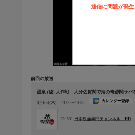
通信に問題が発生しま
前回の放送
温泉 (秘) 大作戦 大分佐賀関で海の奇跡関サ
カレンダー登録
8月6日(木)
13:00〜14:55
Ch.501
日本映画専門チャンネル HD