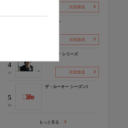
次回放送
(1)
下山メシ
3
次回放送
(-)
ガリレオ シリーズ
4
次回放送
(-)
ザ・ルーキー シーズン5
5
(5)
もっと見る