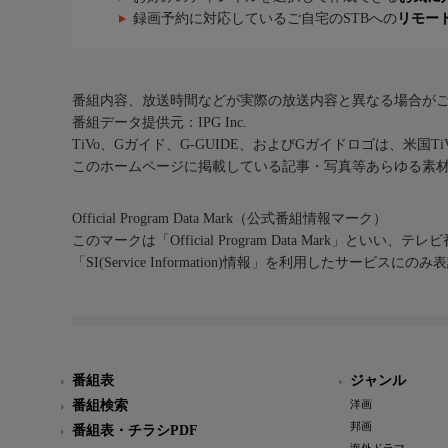
録画予約に対応しているご自宅のSTBへの
リモー
番組内容、放送時間などが実際の放送内容と異なる場合が
番組データ提供元：IPG Inc.
TiVo、Gガイド、G-GUIDE、およびGガイドロゴは、米国T
このホームページに掲載している記事・写真等あらゆる素
Official Program Data Mark（公式番組情報マーク）
このマークは「Official Program Data Mark」といい
「SI(Service Information)情報」を利用したサービ
番組表
ジャンル
番組検索
洋画
邦画
番組表・チラシPDF