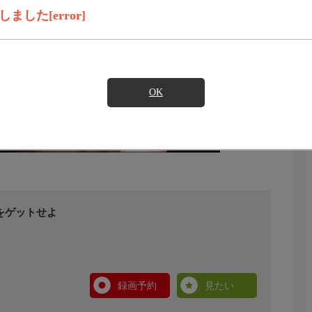
した[error]
OK
バをゲットせよ
録画予約
見たい