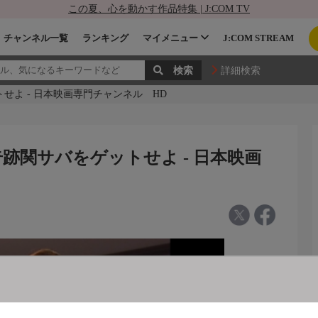
この夏、心を動かす作品特集 | J:COM TV
チャンネル一覧
ランキング
マイメニュー
J:COM STREAM
詳細検索
せよ - 日本映画専門チャンネル HD
奇跡関サバをゲットせよ - 日本映画