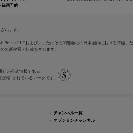
ト録画予約
ございます。
iVo Brands LLCおよび／またはその関連会社の日本国内における商標
材の無断複写・転載を禁じます。
、テレビ番組の公式情報である
スにのみ表記が許されているマークです。
チャンネル一覧
オプションチャンネル