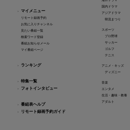
海外ドラマ
国内ドラマ
マイメニュー
アジアドラマ
リモート録画予約
韓流まつり
お気に入りチャンネル
スポーツ
見たい番組一覧
プロ野球
検索ワード登録
サッカー
番組お知らせメール
ゴルフ
マイ番組ページ
テニス
ランキング
アニメ・キッズ
ディズニー
特集一覧
音楽
フォトインタビュー
エンタメ
生活・趣味・教養
アダルト
番組表ヘルプ
リモート録画予約ガイド