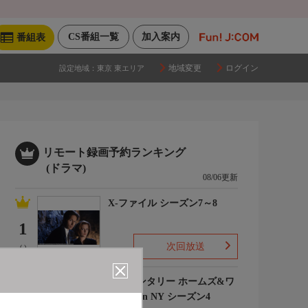
CS番組一覧
加入案内
番組表
地域変更
ログイン
設定地域：
東京 東エリア
リモート録画予約ランキング
(ドラマ)
08/06更新
X-ファイル シーズン7～8
1
次回放送
(-)
エレメンタリー ホームズ&ワ
トソン in NY シーズン4
2