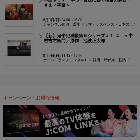
中国ドラマ「掌心〜宮廷に響く復讐の鈴音〜」
＃１＜字幕＞
8月9日(日) 04:00～05:00
チャンネル銀河 歴史ドラマ・サスペンス・日本のうた
【新】鬼平犯科帳第６シリーズ＃１-４ ▼中
村吉右衛門／原作：池波正太郎
8月9日(日) 11:45～17:26
ホームドラマチャンネルＨＤ 韓流・時代劇・国内ドラ
マ
キャンペーン・お得な情報