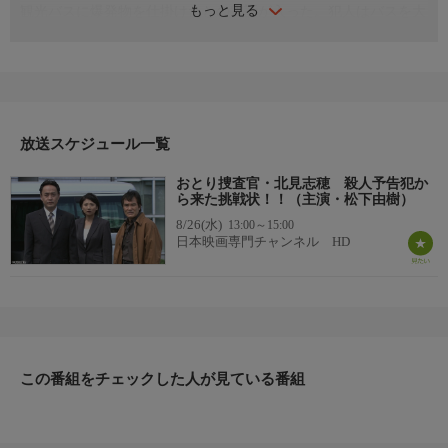
もっと見る
観光バスに爆発物を仕掛けたとの電話が入った。犯人はバスを大
学病院の駐車場へ向かわせるよう要求。現場に急行した志穂（松
下由樹）と袴田刑事（蟹江敬三）はバスを調べるが、爆発物は見
つからない。直後、駐車場で乗用車が炎上。車内から一カ月前ま
でこの大学病院に勤めていた医師・美咲（鹿野京子）の遺体が発
見される。美咲の勤務先の病院を訪ねた志穂たちは、院長の小笠
原（河相我聞）と面会。そんな中、美咲の遺体から多量の睡眠薬
放送スケジュール一覧
が検出される。
おとり捜査官・北見志穂 殺人予告犯か
ら来た挑戦状！！（主演・松下由樹）
8/26(水)
13:00～15:00
日本映画専門チャンネル HD
この番組をチェックした人が見ている番組