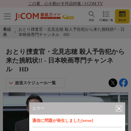
この夏、心を動かす作品特集 | J:COM TV
検索
CS番組一覧
番組表
番組
おとり捜査官・北見志穂 殺人予告犯から来た挑戦状!! - 日
表
本映画専門チャンネル HD
おとり捜査官・北見志穂 殺人予告犯から
来た挑戦状!! - 日本映画専門チャンネ
ル HD
放送スケジュール一覧
エラー
通信に問題が発生しました[error]