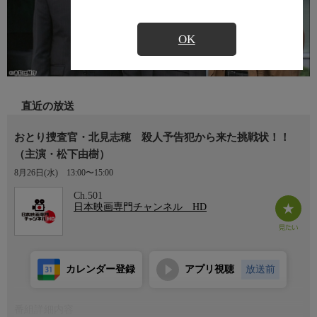
OK
直近の放送
おとり捜査官・北見志穂 殺人予告犯から来た挑戦状！！
（主演・松下由樹）
8月26日(水)
13:00〜15:00
Ch.501
日本映画専門チャンネル HD
カレンダー登録
アプリ視聴
放送前
番組詳細内容