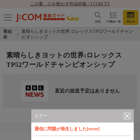
この夏、心を動かす作品特集 | J:COM TV
検索
CS番組一覧
番組表
番組
素晴らしきヨットの世界:ロレックスTP52ワールドチャン
表
ピオンシップ
素晴らしきヨットの世界:ロレックス
TP52ワールドチャンピオンシップ
直近の放送予定はありません
エラー
通信に問題が発生しました[error]