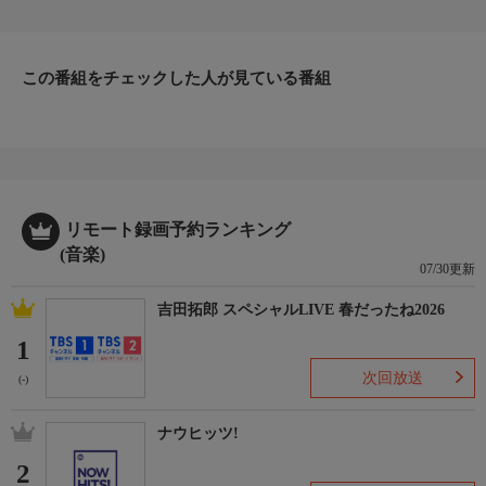
代表するバンド、常にチャート上位を賑わすアーティストまで、
この夏聴きたい大人気アーティスト達の選りすぐりの名曲をオン
エア！
この番組をチェックした人が見ている番組
リモート録画予約ランキング
(音楽)
07/30更新
吉田拓郎 スペシャルLIVE 春だったね2026
1
次回放送
(-)
ナウヒッツ!
2