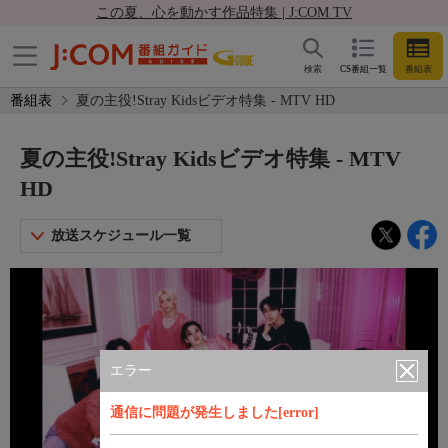
この夏、心を動かす作品特集 | J:COM TV
検索
CS番組一覧
番組表
番組表
夏の主役!Stray Kidsビデオ特集 - MTV HD
夏の主役!Stray Kidsビデオ特集 - MTV
HD
放送スケジュール一覧
エラー
通信に問題が発生しました[error]