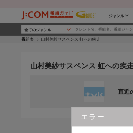
ジャンル
番組表
山村美紗サスペンス 虹への疾走
山村美紗サスペンス 虹への疾
直近
エラー