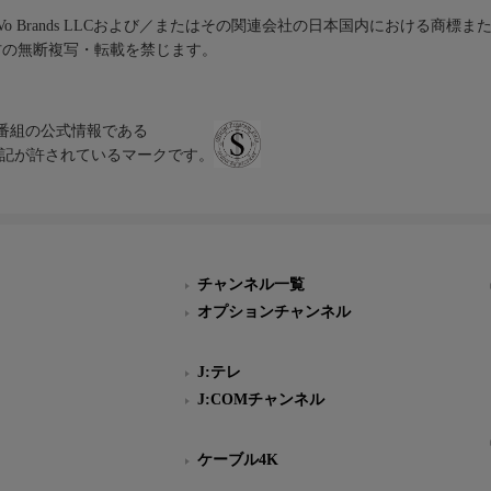
iVo Brands LLCおよび／またはその関連会社の日本国内における商標
材の無断複写・転載を禁じます。
、テレビ番組の公式情報である
スにのみ表記が許されているマークです。
チャンネル一覧
オプションチャンネル
J:テレ
J:COMチャンネル
ケーブル4K