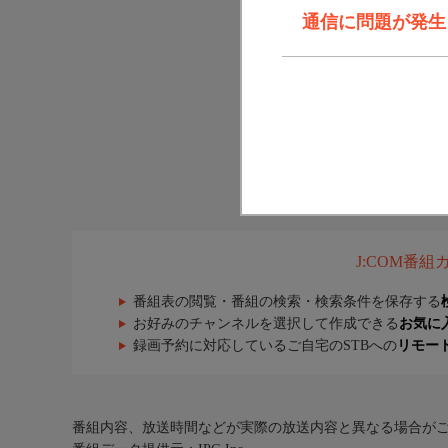
通信に問題が発生しま
J:COM番
番組表の閲覧・番組の検索・検索条件を保存する
お好みのチャンネルを選択して作成できる
お気に
録画予約に対応しているご自宅のSTBへの
リモー
番組内容、放送時間などが実際の放送内容と異なる場合が