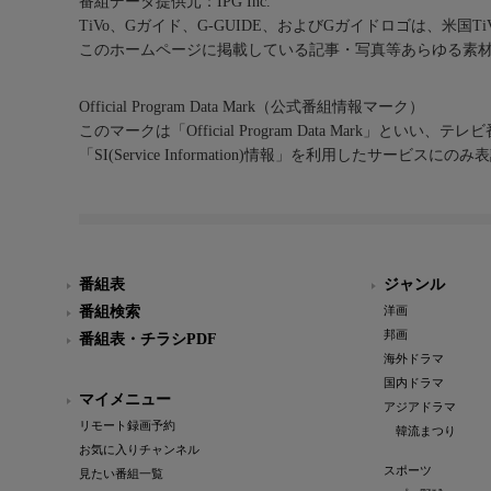
番組データ提供元：IPG Inc.
TiVo、Gガイド、G-GUIDE、およびGガイドロゴは、米国T
このホームページに掲載している記事・写真等あらゆる素
Official Program Data Mark（公式番組情報マーク）
このマークは「Official Program Data Mark」といい
「SI(Service Information)情報」を利用したサービ
番組表
ジャンル
番組検索
洋画
邦画
番組表・チラシPDF
海外ドラマ
国内ドラマ
マイメニュー
アジアドラマ
リモート録画予約
韓流まつり
お気に入りチャンネル
スポーツ
見たい番組一覧