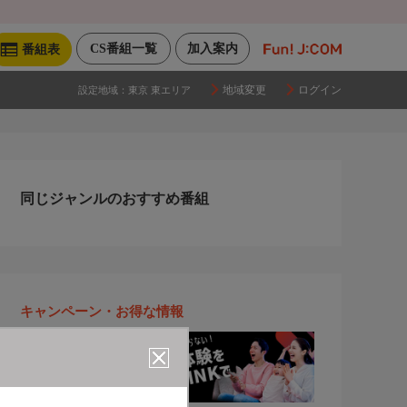
CS番組一覧
加入案内
番組表
地域変更
ログイン
設定地域：
東京 東エリア
同じジャンルのおすすめ番組
キャンペーン・お得な情報