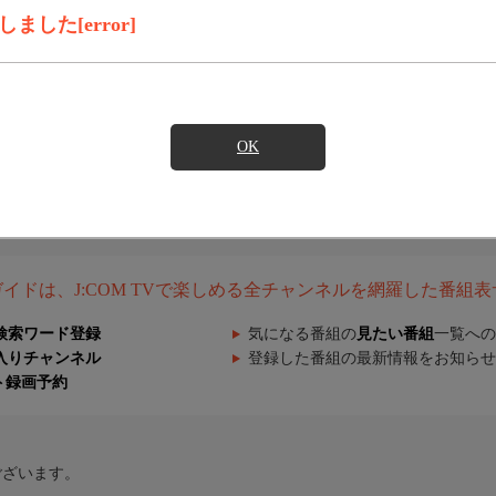
した[error]
OK
組ガイドは、J:COM TVで楽しめる全チャンネルを網羅した番組
検索ワード登録
気になる番組の
見たい番組
一覧への
入りチャンネル
登録した番組の最新情報をお知らせ
ト録画予約
ございます。