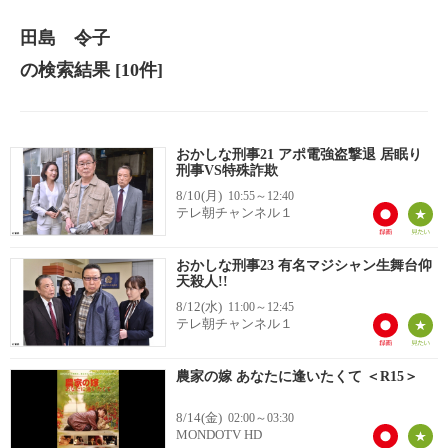
田島 令子
の検索結果
[10件]
おかしな刑事21 アポ電強盗撃退 居眠り
刑事VS特殊詐欺
8/10(月)
10:55～12:40
テレ朝チャンネル１
おかしな刑事23 有名マジシャン生舞台仰
天殺人!!
8/12(水)
11:00～12:45
テレ朝チャンネル１
農家の嫁 あなたに逢いたくて ＜R15＞
8/14(金)
02:00～03:30
MONDOTV HD