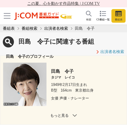
この夏、心を動かす作品特集 | J:COM TV
検索
CS番組一覧
番組表
番組表
番組検索
出演者名検索
田島 令子
田島 令子に関連する番組
出演者名検索
田島 令子のプロフィール
田島 令子
タジマ レイコ
1949年2月17日生まれ
B型
164cm
東京都出身
女優 声優・ナレーター
もっと見る