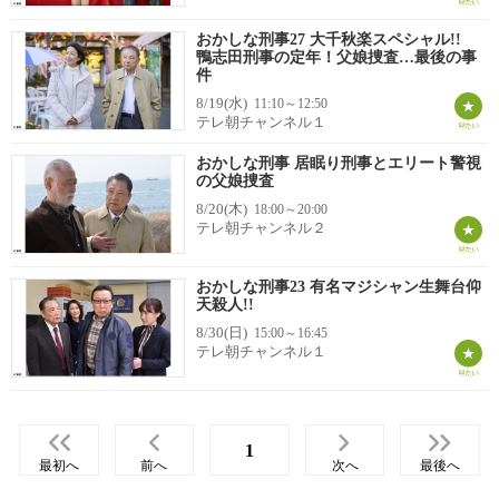
おかしな刑事27 大千秋楽スペシャル!!
鴨志田刑事の定年！父娘捜査…最後の事
件
8/19(水)
11:10～12:50
テレ朝チャンネル１
おかしな刑事 居眠り刑事とエリート警視
の父娘捜査
8/20(木)
18:00～20:00
テレ朝チャンネル２
おかしな刑事23 有名マジシャン生舞台仰
天殺人!!
8/30(日)
15:00～16:45
テレ朝チャンネル１
1
最初へ
前へ
次へ
最後へ