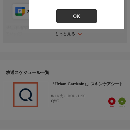
カレンダー登録
アプリ視聴
放送前
OK
番組詳細内容
もっと見る
番組内容
※番組の内容や放送日時は、変更となる場合がございます。
放送スケジュール一覧
「Urban Gardening」スキンケアシート
8/11(火)
10:00～11:00
QVC