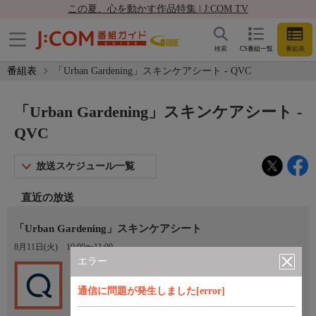
この夏、心を動かす作品特集 | J:COM TV
検索
CS番組一覧
番組表
番組表
「Urban Gardening」スキンケアシート - QVC
「Urban Gardening」スキンケアシート -
QVC
放送スケジュール一覧
直近の放送
「Urban Gardening」スキンケアシート
8月11日(火)
10:00〜11:00
エラー
Ch.201
QVC
通信に問題が発生しました[error]