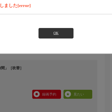
した[error]
OK
時間」［吹替］
録画予約
見たい