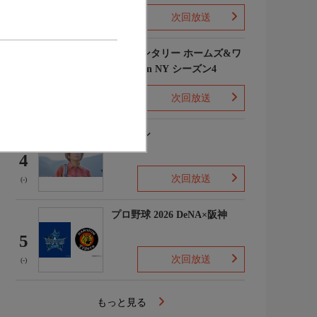
次回放送
(1)
エレメンタリー ホームズ&ワ
トソン in NY シーズン4
3
次回放送
(2)
下山メシ
4
次回放送
(-)
プロ野球 2026 DeNA×阪神
5
次回放送
(-)
もっと見る