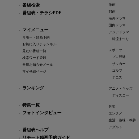
番組検索
洋画
邦画
番組表・チラシPDF
海外ドラマ
国内ドラマ
マイメニュー
アジアドラマ
リモート録画予約
韓流まつり
お気に入りチャンネル
スポーツ
見たい番組一覧
プロ野球
検索ワード登録
サッカー
番組お知らせメール
ゴルフ
マイ番組ページ
テニス
ランキング
アニメ・キッズ
ディズニー
特集一覧
音楽
フォトインタビュー
エンタメ
生活・趣味・教養
アダルト
番組表ヘルプ
リモート録画予約ガイド