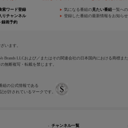
検索ワード登録
気になる番組の
見たい番組
一覧への
入りチャンネル
登録した番組の最新情報をお知らせ
ト録画予約
ございます。
iVo Brands LLCおよび／またはその関連会社の日本国内における商標
材の無断複写・転載を禁じます。
、テレビ番組の公式情報である
スにのみ表記が許されているマークです。
チャンネル一覧