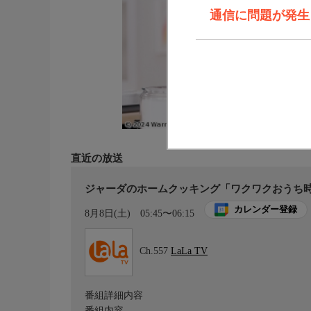
通信に問題が発生しま
直近の放送
ジャーダのホームクッキング「ワクワクおうち
カレンダー登録
8月8日(土)
05:45〜06:15
Ch.557
LaLa TV
番組詳細内容
番組内容