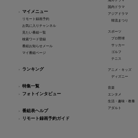
海外ドラマ
国内ドラマ
マイメニュー
アジアドラマ
リモート録画予約
韓流まつり
お気に入りチャンネル
スポーツ
見たい番組一覧
プロ野球
検索ワード登録
サッカー
番組お知らせメール
ゴルフ
マイ番組ページ
テニス
ランキング
アニメ・キッズ
ディズニー
特集一覧
音楽
フォトインタビュー
エンタメ
生活・趣味・教養
アダルト
番組表ヘルプ
リモート録画予約ガイド