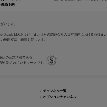
ト録画予約
ございます。
iVo Brands LLCおよび／またはその関連会社の日本国内における商標
材の無断複写・転載を禁じます。
、テレビ番組の公式情報である
スにのみ表記が許されているマークです。
チャンネル一覧
オプションチャンネル