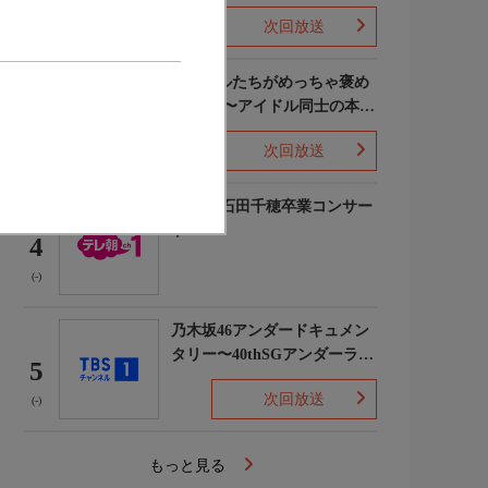
次回放送
(5)
ライバルたちがめっちゃ褒め
てくる!〜アイドル同士の本音
3
レビューSP〜
次回放送
(8)
STU48 石田千穂卒業コンサー
ト
4
(-)
乃木坂46アンダードキュメン
タリー〜40thSGアンダーライ
5
ブ舞台裏〜
次回放送
(-)
もっと見る