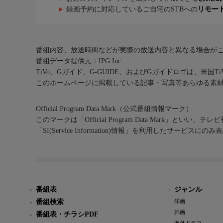
録画予約に対応しているご自宅のSTBへの
リモー
番組内容、放送時間などが実際の放送内容と異なる場合が
番組データ提供元：IPG Inc.
TiVo、Gガイド、G-GUIDE、およびGガイドロゴは、米国T
このホームページに掲載している記事・写真等あらゆる素
Official Program Data Mark（公式番組情報マーク）
このマークは「Official Program Data Mark」といい
「SI(Service Information)情報」を利用したサービ
番組表
ジャンル
番組検索
洋画
邦画
番組表・チラシPDF