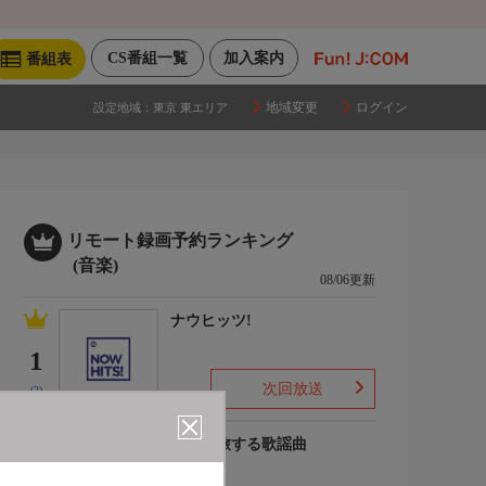
CS番組一覧
加入案内
番組表
地域変更
ログイン
設定地域：
東京 東エリア
リモート録画予約ランキング
(音楽)
08/06更新
ナウヒッツ!
1
次回放送
(2)
列車で旅する歌謡曲
2