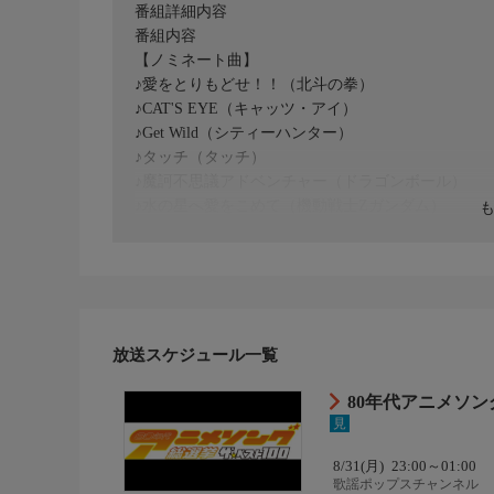
番組詳細内容
番組内容
【ノミネート曲】
♪愛をとりもどせ！！（北斗の拳）
♪CAT'S EYE（キャッツ・アイ）
♪Get Wild（シティーハンター）
♪タッチ（タッチ）
♪魔訶不思議アドベンチャー（ドラゴンボール）
♪水の星へ愛をこめて（機動戦士Ζガンダム）
♪ラムのラブソング（うる星やつら）
等
あなたの推し曲は何位に！？
放送スケジュール一覧
80年代アニメソン
見
8/31(月)
23:00～01:00
歌謡ポップスチャンネル