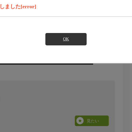
した[error]
OK
見たい