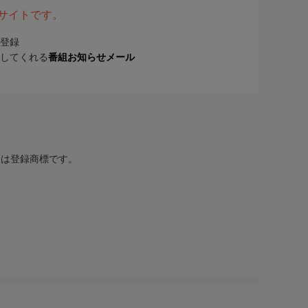
表サイトです。
登録
してくれる
番組お知らせメール
または登録商標です。