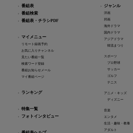
番組表
ジャンル
番組検索
洋画
邦画
番組表・チラシPDF
海外ドラマ
国内ドラマ
マイメニュー
アジアドラマ
リモート録画予約
韓流まつり
お気に入りチャンネル
スポーツ
見たい番組一覧
プロ野球
検索ワード登録
サッカー
番組お知らせメール
ゴルフ
マイ番組ページ
テニス
ランキング
アニメ・キッズ
ディズニー
特集一覧
音楽
フォトインタビュー
エンタメ
生活・趣味・教養
アダルト
番組表ヘルプ