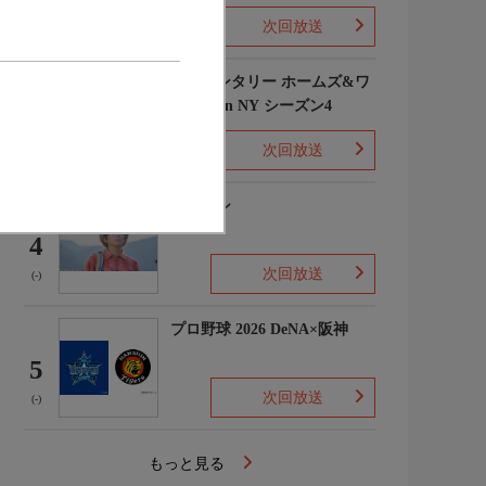
次回放送
(1)
エレメンタリー ホームズ&ワ
トソン in NY シーズン4
3
次回放送
(2)
下山メシ
4
次回放送
(-)
プロ野球 2026 DeNA×阪神
5
次回放送
(-)
もっと見る