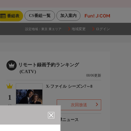
CS番組一覧
加入案内
番組表
地域変更
ログイン
設定地域：
東京 東エリア
リモート録画予約ランキング
(CATV)
08/06更新
X-ファイル シーズン7～8
1
次回放送
(-)
プロ野球ニュース
2