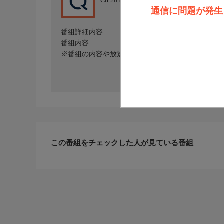
Ch.201
QVC
通信に問題が発生しま
番組詳細内容
番組内容
※番組の内容や放送日時は、変更となる場合がござ
この番組をチェックした人が見ている番組