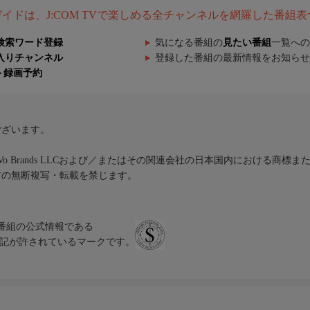
組ガイドは、J:COM TVで楽しめる全チャンネルを網羅した番組
検索ワード登録
気になる番組の
見たい番組
一覧への
入りチャンネル
登録した番組の最新情報をお知らせ
ト録画予約
ございます。
iVo Brands LLCおよび／またはその関連会社の日本国内における商標
材の無断複写・転載を禁じます。
、テレビ番組の公式情報である
スにのみ表記が許されているマークです。