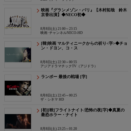
映画『グランメゾン・パリ』【木村拓哉 鈴木
京香出演】◆NECO初◆
8月8日(土) 21:00～23:15
映画･チャンネルNECO-HD
[韓]映画 マルティニークからの祈り<字>◆チョ
ン・ドヨン、コ・ス
8月8日(土) 22:30～00:55
アジアドラマチックTV（アジドラ）
ランボー 最後の戦場 [字]
8月8日(土) 22:45～00:25
ザ・シネマ HD
[初][映]フライトナイト/恐怖の夜[字]◆真夏の
最恐ホラー・ナイト
8月8日(土) 23:25～01:20