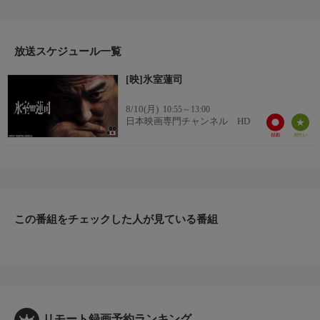
を敢行し、理想の任侠像・氷室蓮司の父親の顔にも光を当てる注
目作。沖縄の黒龍幇のアジトに乗り込んだ氷室（本宮泰風）ら侠
和会の面々は、銃撃戦の末に勝利する。
番組詳細
放送スケジュール一覧
数日後、氷室の携帯電話に椅子に縛られた息子の写真と“お前を
[映]氷室蓮司
待っている。一人で来い”との文面が届き、息子の修学旅行先の
台湾に単身で向かう。
8/10(月)
10:55～13:00
日本映画専門チャンネル HD
この番組をチェックした人が見ている番組
リモート録画予約ランキング