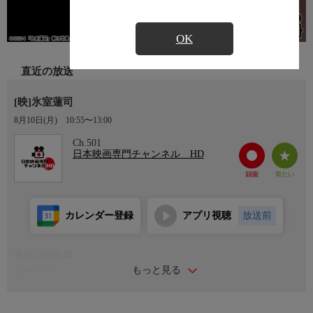
OK
直近の放送
[映]氷室蓮司
8月10日(月)
10:55〜13:00
Ch.501
日本映画専門チャンネル HD
カレンダー登録
アプリ視聴
放送前
番組詳細内容
もっと見る
番組詳細
熱狂的に支持される人気任侠シリーズの、10周年記念として制作
された劇場版。ファン層を広げ続ける長寿シリーズ初の海外ロケ