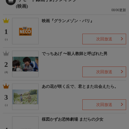
(映画)
08/06更新
映画『グランメゾン・パリ』
1
次回放送
(-)
でっちあげ 〜殺人教師と呼ばれた男
2
次回放送
(4)
あの花が咲く丘で、君とまた出会えたら。
3
次回放送
(-)
楳図かずお恐怖劇場 まだらの少女