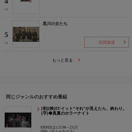
4
(-)
黒川の女たち
5
次回放送
(-)
もっと見る
同じジャンルのおすすめ番組
[初][映]IT/イット“それ”が見えたら、終わり。
[字]◆真夏のホラーナイト
8月8日(土) 21:00～23:25
Dlife（ディーライフ）