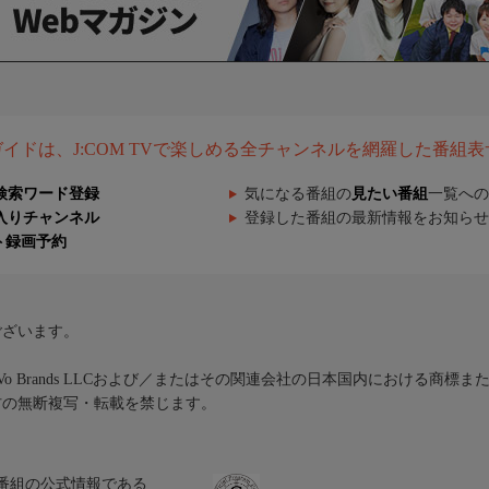
組ガイドは、J:COM TVで楽しめる全チャンネルを網羅した番組
検索ワード登録
気になる番組の
見たい番組
一覧への
入りチャンネル
登録した番組の最新情報をお知らせ
ト録画予約
ございます。
iVo Brands LLCおよび／またはその関連会社の日本国内における商標
材の無断複写・転載を禁じます。
、テレビ番組の公式情報である