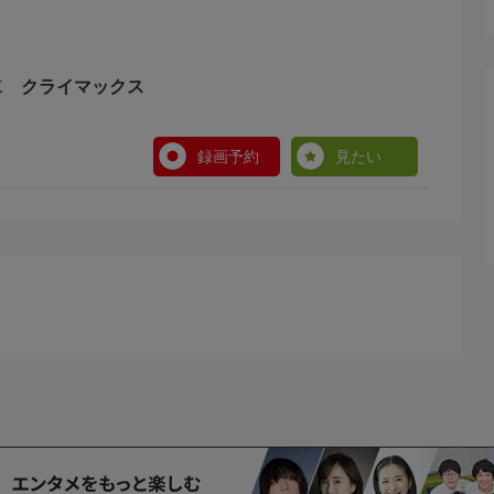
X クライマックス
録画予約
見たい