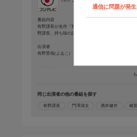
Ch.8
フジテレビ
通信に問題が発生しま
番組内容
有野課長が名作『魔界村』に挑戦!レトロゲームの
野課長…持ち味の諦めない気持ちがまさかの奇跡を呼
出演者
有野晋哉(よゐこ)
スタッフ
【プロデューサー】
門澤清太、菅剛史
【構成】
酒井健作、岐部昌幸
同じ出演者の他の番組を探す
【演出】
有野課長
門澤清太
酒井健作
岐
藤本達也