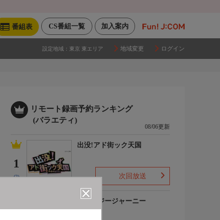
CS番組一覧
加入案内
番組表
地域変更
ログイン
設定地域：
東京 東エリア
リモート録画予約ランキング
(バラエティ)
08/06更新
出没!アド街ック天国
1
次回放送
(2)
クレイジージャーニー
2