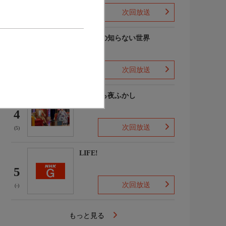
次回放送
(7)
マツコの知らない世界
3
次回放送
(-)
月曜から夜ふかし
4
次回放送
(5)
LIFE!
5
次回放送
(-)
もっと見る