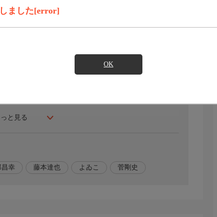
録画予約
見たい
した[error]
エンディングを見るために、地道にひたすらゲームに挑む有
び起こす!?激闘のクライマックスを見逃すな!
OK
もっと見る
部昌幸
藤本達也
よゐこ
菅剛史