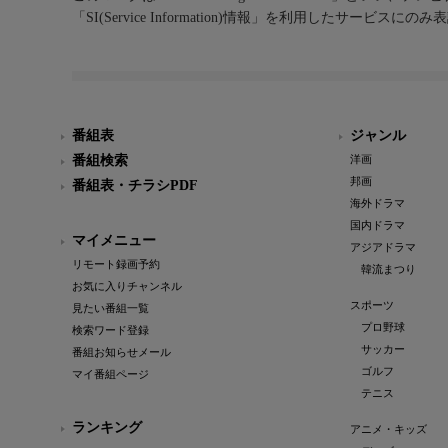
「SI(Service Information)情報」を利用したサービ
番組表
ジャンル
番組検索
洋画
邦画
番組表・チラシPDF
海外ドラマ
国内ドラマ
マイメニュー
アジアドラマ
リモート録画予約
韓流まつり
お気に入りチャンネル
スポーツ
見たい番組一覧
プロ野球
検索ワード登録
サッカー
番組お知らせメール
ゴルフ
マイ番組ページ
テニス
ランキング
アニメ・キッズ