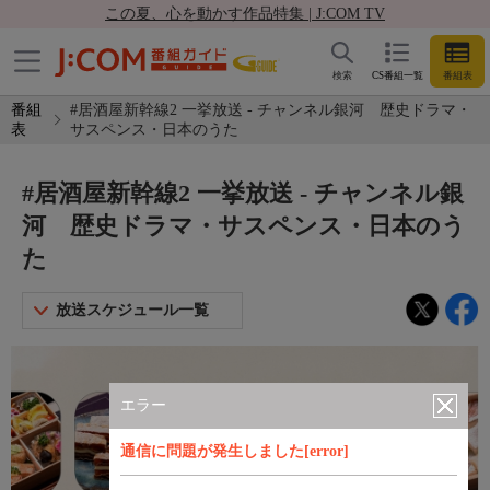
この夏、心を動かす作品特集 | J:COM TV
検索
CS番組一覧
番組表
番組
#居酒屋新幹線2 一挙放送 - チャンネル銀河 歴史ドラマ・
表
サスペンス・日本のうた
#居酒屋新幹線2 一挙放送 - チャンネル銀
河 歴史ドラマ・サスペンス・日本のう
た
放送スケジュール一覧
エラー
通信に問題が発生しました[error]