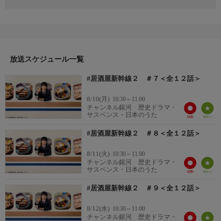
小松駅の近く、こまつの杜にあるショベルカーの前で見栄を切る
高宮進。仕事の後、踊るような足取りで向かったのは、酒造りの
神様・農口尚彦の酒蔵、農口尚彦研究所。モダンな店内に並んで
いる日本酒の中から定番の本醸造を選ぶ。酒の肴を仕込みに、古
い町家が残る通りを歩いていると、農口尚彦研究所で見かけた枝
野ひかりと出会う。そして、江戸時代末期創業、加賀の珍味や乾
放送スケジュール一覧
物を取り扱う店に立ち寄ると、そこにも、ひかりがいた。
#居酒屋新幹線２ ＃７＜全１２話＞
出演者
眞島秀和、戸田菜穂 ほか
8/10(月)
10:30～11:00
チャンネル銀河 歴史ドラマ・
サスペンス・日本のうた
#居酒屋新幹線２ ＃８＜全１２話＞
8/11(火)
10:30～11:00
チャンネル銀河 歴史ドラマ・
サスペンス・日本のうた
#居酒屋新幹線２ ＃９＜全１２話＞
8/12(水)
10:30～11:00
チャンネル銀河 歴史ドラマ・