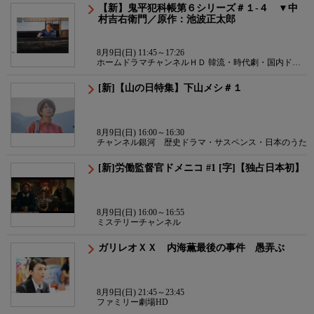
【新】鬼平犯科帳第６シリーズ＃１-４ ▼中
村吉右衛門／原作：池波正太郎
8月9日(日) 11:45～17:26
ホームドラマチャンネルＨＤ 韓流・時代劇・国内ドラ
マ
[新]【山の日特集】下山メシ＃１
8月9日(日) 16:00～16:30
チャンネル銀河 歴史ドラマ・サスペンス・日本のうた
[新]労働監督官ドメニコ #1 [字]【独占日本初】
8月9日(日) 16:00～16:55
ミステリーチャンネル
ガリレオＸＸ 内海薫最後の事件 愚弄ぶ
8月9日(日) 21:45～23:45
ファミリー劇場HD