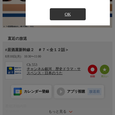
OK
直近の放送
#居酒屋新幹線２ ＃７＜全１２話＞
8月10日(月)
10:30〜11:00
Ch.553
チャンネル銀河 歴史ドラマ・サ
スペンス・日本のうた
カレンダー登録
アプリ視聴
放送前
番組詳細内容
もっと見る
番組内容