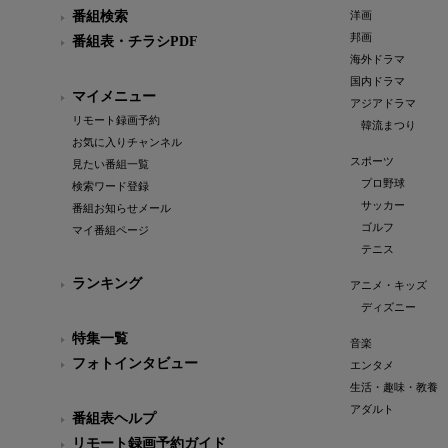
番組検索
洋画
邦画
番組表・チラシPDF
海外ドラマ
国内ドラマ
マイメニュー
アジアドラマ
リモート録画予約
韓流まつり
お気に入りチャンネル
スポーツ
見たい番組一覧
プロ野球
検索ワード登録
サッカー
番組お知らせメール
ゴルフ
マイ番組ページ
テニス
ランキング
アニメ・キッズ
ディズニー
特集一覧
音楽
フォトインタビュー
エンタメ
生活・趣味・教養
アダルト
番組表ヘルプ
リモート録画予約ガイド