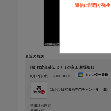
通信に問題が発生しま
直近の放送
[映]難波金融伝 ミナミの帝王 劇場版15
カレンダー登録
8月12日(水)
07:00〜08:40
Ch.501
日本映画専門チャンネル HD
番組詳細内容
番組詳細