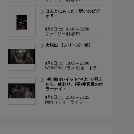
ほんとにあった！呪いのビデ
オ５１
8月8日(土) 01:40～02:50
ファミリー劇場HD
大脱出 【シリーズ一挙】
8月8日(土) 19:00～21:00
WOWOWプラス 映画・ドラ
マ・スポーツ・音楽
[初][映]IT/イット“それ”が見え
たら、終わり。[字]◆真夏のホ
ラーナイト
8月8日(土) 21:00～23:25
Dlife（ディーライフ）