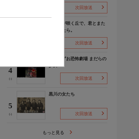
次回放送
(4)
あの花が咲く丘で、君とまた
出会えたら。
3
次回放送
(-)
楳図かずお恐怖劇場 まだらの
少女
4
次回放送
(-)
黒川の女たち
5
次回放送
(-)
もっと見る