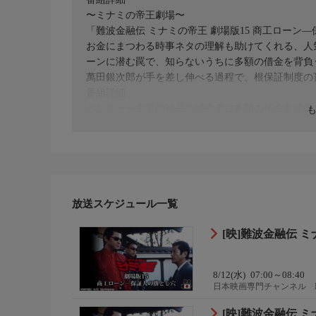
〜ミナミの帝王劇場〜
「難波金融伝 ミナミの帝王 劇場版15 商工ローン
お金にまつわる時事ネタの理解も助けてくれる、人
ーンに潜む罠で、知らないうちに多額の借金を背負
萬田銀次郎が手を差し伸べる過程で、根保証制度の
番組詳細
ベンチャー企業の社長の婚約者に多額の借金を背負
作戦に出る。
放送スケジュール一覧
[映]難波金融伝 ミ
8/12(水)
07:00～08:40
日本映画専門チャンネル 
[映]難波金融伝 ミ