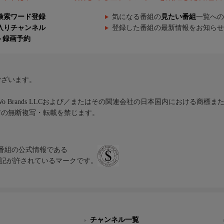
検索ワード登録
気になる番組の
見たい番組
一覧への
入りチャンネル
登録した番組の最新情報をお知らせ
ト録画予約
ございます。
iVo Brands LLCおよび／またはその関連会社の日本国内における商標
材の無断複写・転載を禁じます。
、テレビ番組の公式情報である
スにのみ表記が許されているマークです。
チャンネル一覧