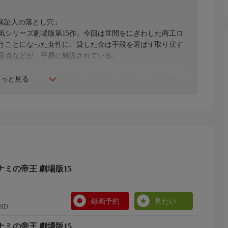
―保証人の落とし穴」
気シリーズ劇場版第15作。今回は世間をにぎわした商工ロ
うことになった女性に、貸した金は手段を選ばず取り戻す
盲点などが、平易に解説されている。
わせた商工ローンを相手に、銀次郎（竹内）たちは巧妙な
もっと見る
ナミの帝王 劇場版15
録画予約
見たい
HD
ナミの帝王 劇場版15