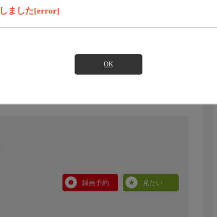
した[error]
OK
録画予約
見たい