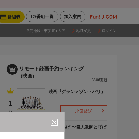
CS番組一覧
加入案内
番組表
地域変更
ログイン
設定地域：
東京 東エリア
リモート録画予約ランキング
(映画)
08/06更新
映画『グランメゾン・パリ』
1
次回放送
(-)
でっちあげ 〜殺人教師と呼ば
れた男
2