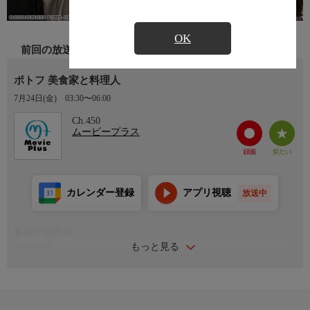
OK
前回の放送
ポトフ 美食家と料理人
7月24日(金)
03:30〜06:00
Ch.450
ムービープラス
カレンダー登録
アプリ視聴
放送中
番組詳細内容
もっと見る
番組内容
１９世紀末フランス。“食”を追求し芸術にまで高めた美食家ドダ
ンと、彼が閃いたメニューを完璧に再現する料理人ウージェニ
ー。稀有な才能を誇る２人は互いを高め合い、愛し合ってもい
た。ある日、彼らは“食”の真髄を示すべく、最もシンプルな料