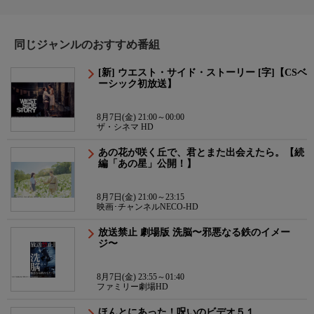
同じジャンルのおすすめ番組
[新] ウエスト・サイド・ストーリー [字]【CSベ
ーシック初放送】
8月7日(金) 21:00～00:00
ザ・シネマ HD
あの花が咲く丘で、君とまた出会えたら。【続
編「あの星」公開！】
8月7日(金) 21:00～23:15
映画･チャンネルNECO-HD
放送禁止 劇場版 洗脳〜邪悪なる鉄のイメー
ジ〜
8月7日(金) 23:55～01:40
ファミリー劇場HD
ほんとにあった！呪いのビデオ５１