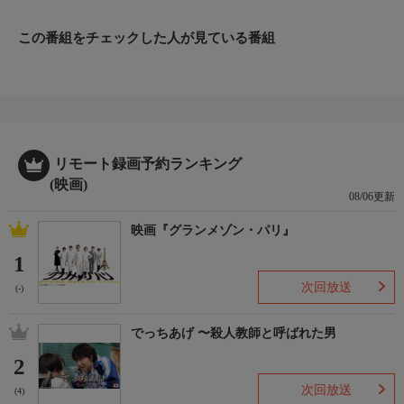
理“ポトフ”で皇太子をもてなすことになる。(2023年：フランス)
監督・脚本
この番組をチェックした人が見ている番組
トラン・アン・ユン
出演者
ジュリエット・ビノシュ／ブノワ・マジメル／エマニュエル・サ
ランジェ
リモート録画予約ランキング
(映画)
08/06更新
映画『グランメゾン・パリ』
1
次回放送
(-)
でっちあげ 〜殺人教師と呼ばれた男
2
次回放送
(4)