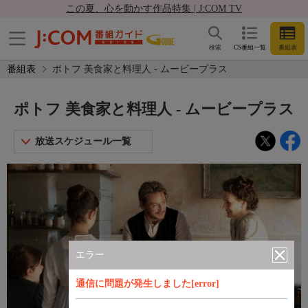
この夏、心を動かす作品特集 | J:COM TV
検索
CS番組一覧
番組表
番組表
ポトフ 美食家と料理人 - ムービープラス
ポトフ 美食家と料理人 - ムービープラス
放送スケジュール一覧
エラー
通信に問題が発生しました[error]