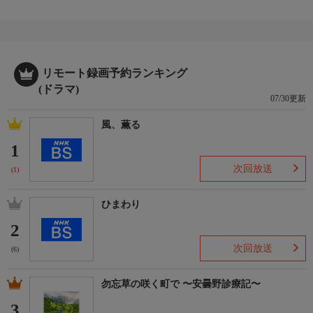
リモート録画予約ランキング
(ドラマ)
07/30更新
風、薫る
1
次回放送
(1)
ひまわり
2
次回放送
(6)
勿忘草の咲く町で 〜安曇野診療記〜
3