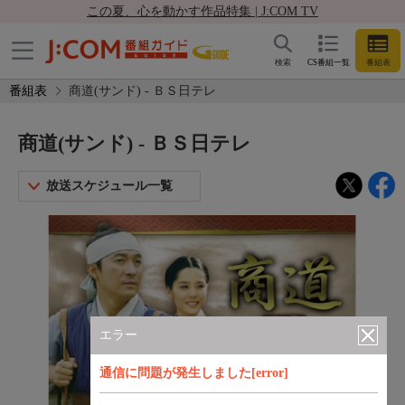
この夏、心を動かす作品特集 | J:COM TV
検索
CS番組一覧
番組表
番組表
商道(サンド) - ＢＳ日テレ
商道(サンド) - ＢＳ日テレ
放送スケジュール一覧
エラー
通信に問題が発生しました[error]