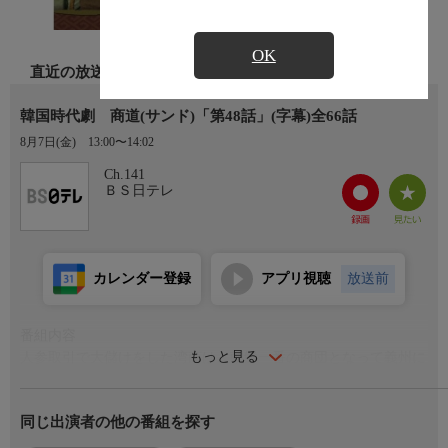
OK
直近の放送
韓国時代劇 商道(サンド)「第48話」(字幕)全66話
8月7日(金)
13:00〜14:02
Ch.141
ＢＳ日テレ
カレンダー登録
アプリ視聴
放送前
番組内容
もっと見る
人参取引で大儲けをした湾商は、朝鮮一番の商団となって義州に
帰還する。一方、人参取引で大損害をあげた松商は帰還するやい
なや、チュミョンとチスが密取引並びにドゥクチュ殺害の容疑で
同じ出演者の他の番組を探す
役所に連行される。その後、証拠不十分のため釈放されるもの
の、資金難に陥り松商の都房らはチュミョンへの不満を募らせ