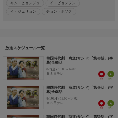
キム・ヒョンジュ
イ・ビョンフン
る。この機会を逃すまいと、チスはチュミョンの味方をしつつも
影で都房らと組み、チュミョンの失脚を目論むが…。
イ・ジェリョン
チョン・ボソク
出演者
【イム・サンオク役】イ・ジェリョン
【パク・タニョン役】キム・ヒョンジュ
【チョン・チス役】チョン・ボソク
放送スケジュール一覧
おしらせ
TVerにて見逃し配信中!
韓国時代劇 商道(サンド)「第48話」(字
幕)全66話
ホームページ
8/7(金)
13:00～14:02
ＢＳ日テレ
https://www.bs4.jp/sando/
韓国時代劇 商道(サンド)「第49話」(字
幕)全66話
8/10(月)
13:00～14:02
ＢＳ日テレ
韓国時代劇 商道(サンド)「第50話」(字