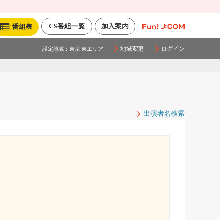
CS番組一覧
加入案内
番組表
地域変更
ログイン
設定地域：
東京 東エリア
出演者名検索