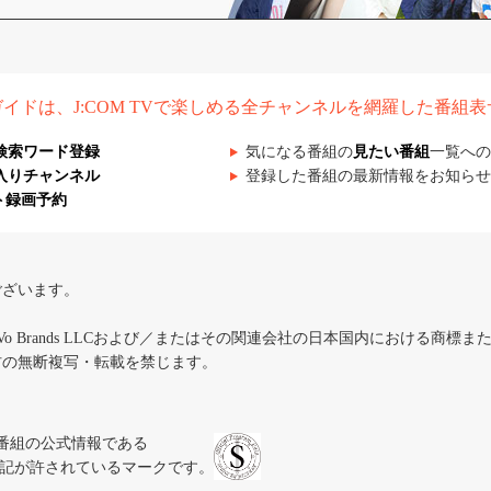
組ガイドは、J:COM TVで楽しめる全チャンネルを網羅した番組
検索ワード登録
気になる番組の
見たい番組
一覧への
入りチャンネル
登録した番組の最新情報をお知らせ
ト録画予約
ございます。
iVo Brands LLCおよび／またはその関連会社の日本国内における商標
材の無断複写・転載を禁じます。
、テレビ番組の公式情報である
スにのみ表記が許されているマークです。