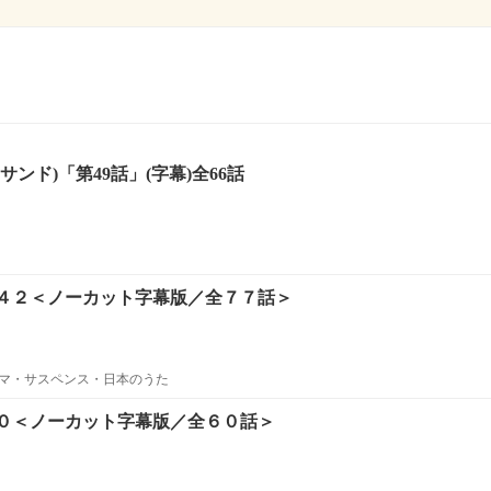
ンド)「第49話」(字幕)全66話
４２＜ノーカット字幕版／全７７話＞
マ・サスペンス・日本のうた
０＜ノーカット字幕版／全６０話＞