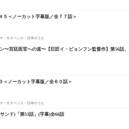
４５＜ノーカット字幕版／全７７話＞
マ・サスペンス・日本のうた
ュン〜宮廷医官への道〜【巨匠イ・ビョンフン監督作】第56話、
３＜ノーカット字幕版／全６０話＞
マ・サスペンス・日本のうた
ンド)「第53話」(字幕)全66話