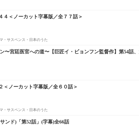
４４＜ノーカット字幕版／全７７話＞
マ・サスペンス・日本のうた
ュン〜宮廷医官への道〜【巨匠イ・ビョンフン監督作】第54話、
２＜ノーカット字幕版／全６０話＞
マ・サスペンス・日本のうた
ンド)「第52話」(字幕)全66話