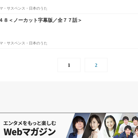
マ・サスペンス・日本のうた
４８＜ノーカット字幕版／全７７話＞
マ・サスペンス・日本のうた
1
2