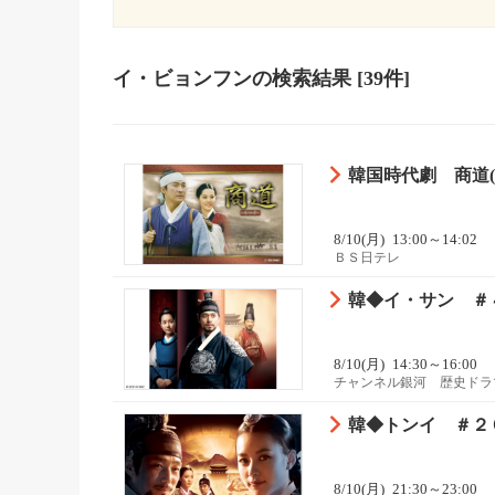
イ・ビョンフン
の検索結果
[39件]
韓国時代劇 商道(サ
8/10(月)
13:00～14:02
ＢＳ日テレ
韓◆イ・サン ＃
8/10(月)
14:30～16:00
チャンネル銀河 歴史ドラ
韓◆トンイ ＃２
8/10(月)
21:30～23:00