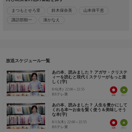
▼湊作品『暁星』はクリスティー作品のアレを意識している!?
まつもとせろ里
鈴木保奈美
山本倖千恵
▼クリスティー作品未読の鈴木保奈美に湊が激推しする名作4選
▼現代ミステリー作家はクリスティーが作った【公式】に挑み続
諏訪部順一
湊かなえ
けている!?
▼クリスティー入門講座の講師が挙げる【クリスティーのすごい
ところ】
出演者
湊かなえ(小説家)
放送スケジュール一覧
大矢博子(書評家)
鈴木保奈美
あの本、読みました？ アガサ・クリステ
ィーを読むと現代ミステリーがもっと楽
山本倖千恵(テレビ東京アナウンサー)
しく[字]
諏訪部順一
8/6(木)
22:00～22:55
まつもとせろ里
BSテレ東
番組概要
あの本、読みました？ 人生を豊かにして
くれる本〜お金を賢く使う＆美味しそう
読書好き俳優・鈴木保奈美がおくる読書エンターテインメント番
な本[字]
組！人気作家をゲストに招いたり鈴木保奈美が本屋に放たれた
8/13(木)
22:00～22:55
り、とにかく「本」との出会いにあふれた１時間！
BSテレ東