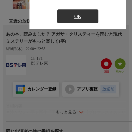
OK
直近の放送
あの本、読みました？ アガサ・クリスティーを読むと現代
ミステリーがもっと楽しく[字]
8月6日(木)
22:00〜22:55
Ch.171
BSテレ東
カレンダー登録
アプリ視聴
放送前
番組内容
もっと見る
▼湊かなえが語る新作『王国』で初挑戦の【ブロマンスミステリ
ー】とは?
▼イヤミスの女王・湊かなえのルーツ?没後50年のアガサ・クリ
同じ出演者の他の番組を探す
スティーの魅力を熱弁!