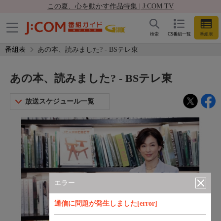
この夏、心を動かす作品特集 | J:COM TV
検索
CS番組一覧
番組表
番組表
あの本、読みました? - BSテレ東
あの本、読みました? - BSテレ東
放送スケジュール一覧
エラー
通信に問題が発生しました[error]