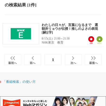
の検索結果
[1件]
わたしの日々が、言葉になるまで 選
朝井リョウが伝授！推しのよさの表現
[解][字]
8/15(土)
21:00～21:30
NHK東京 教育
1
最初へ
前へ
次へ
最後へ
「番組検索」の使い方