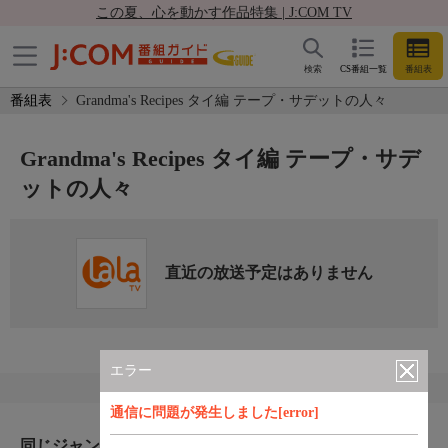
この夏、心を動かす作品特集 | J:COM TV
検索
CS番組一覧
番組表
番組表
Grandma's Recipes タイ編 テープ・サデットの人々
Grandma's Recipes タイ編 テープ・サデ
ットの人々
直近の放送予定はありません
エラー
通信に問題が発生しました[error]
同じジャンルのおすすめ番組