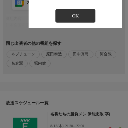
カレンダー登録
アプリ視聴
放送前
OK
番組内容
もっと見る
日本全国を実測し精巧な地図を作りあげた、伊能忠敬。実は５０
代から新たな挑戦を始めた「熟年の星」だ。大成功した商人をや
めて、１９歳年下の天文学者へ弟子入り？！実測では1歩69cmの
同じ出演者の他の番組を探す
歩幅で正確に北海道沿岸を歩き続けた？！ネプチューンの３人も
1歩69cmの計測に挑戦する。高齢の身で過酷な旅路を支えたの
ネプチューン
原田泰造
田中真弓
河合敦
は、知られざる師匠との絆。勝負メシ「たまごふわふわ」から見
えてくる、伊能忠敬の素顔と奮闘とは。
名倉潤
堀内健
出演者
【出演】名倉潤,原田泰造,堀内健,【解説】多摩大学客員教授・歴
史研究家…河合敦,【語り】田中真弓
放送スケジュール一覧
名将たちの勝負メシ 伊能忠敬[字]
8/13(木)
21:30～22:00