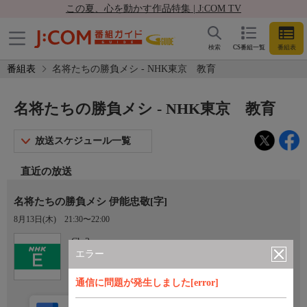
この夏、心を動かす作品特集 | J:COM TV
検索
CS番組一覧
番組表
番組表
名将たちの勝負メシ - NHK東京 教育
名将たちの勝負メシ - NHK東京 教育
放送スケジュール一覧
直近の放送
名将たちの勝負メシ 伊能忠敬[字]
8月13日(木)
21:30〜22:00
Ch.2
NHK東京 教育
エラー
通信に問題が発生しました[error]