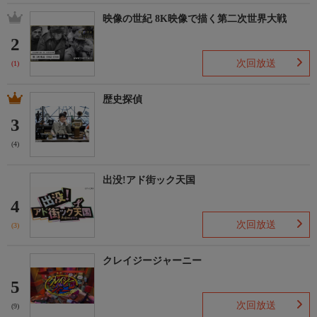
映像の世紀 8K映像で描く第二次世界大戦
2
次回放送
(1)
歴史探偵
3
(4)
出没!アド街ック天国
4
次回放送
(3)
クレイジージャーニー
5
次回放送
(9)