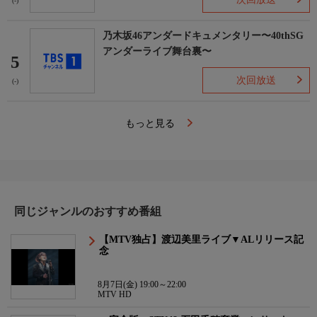
(-)
乃木坂46アンダードキュメンタリー〜40thSG
アンダーライブ舞台裏〜
5
次回放送
(-)
もっと見る
同じジャンルのおすすめ番組
【MTV独占】渡辺美里ライブ▼ALリリース記
念
8月7日(金) 19:00～22:00
MTV HD