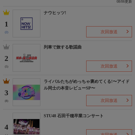
08/06更新
ナウヒッツ!
1
次回放送
(2)
列車で旅する歌謡曲
2
次回放送
(5)
ライバルたちがめっちゃ褒めてくる!〜アイド
ル同士の本音レビューSP〜
3
次回放送
(8)
STU48 石田千穂卒業コンサート
4
次回放送