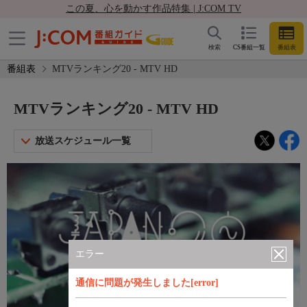
この夏、心を動かす作品特集 | J:COM TV
検索
CS番組一覧
番組表
番組表
MTVランキング20 - MTV HD
MTVランキング20 - MTV HD
放送スケジュール一覧
エラー
通信に問題が発生しました[error]