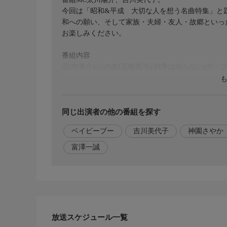
今回は「昭和&平成 大切な人を想う名曲特集」と
和への願い、そして家族・夫婦・友人・故郷といっ
お楽しみください。
番組内容
花(中孝介)/心の友(五輪真弓)/戦争は知らない(ザ
出演者
【番組MC】
太川陽介、吉川美代子
同じ出演者の他の番組を探す
ベイビーブー
吉川美代子
神園さやか
【解説】
富澤一誠(音楽評論家)
富澤一誠
【カバーシンガー】
神園さやか、羽山みずき、ハーモニックス、ベイビ
ホームページ
https://www.bs4.jp/utahanagareta/
放送スケジュール一覧