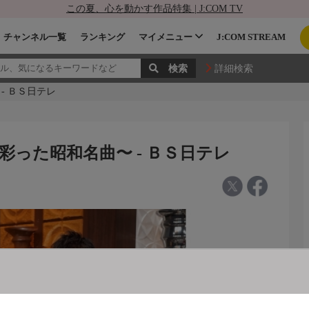
この夏、心を動かす作品特集 | J:COM TV
チャンネル一覧
ランキング
マイメニュー
J:COM STREAM
詳細検索
- ＢＳ日テレ
った昭和名曲〜 - ＢＳ日テレ