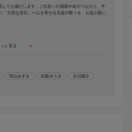
題してお届けします。ご先祖への感謝や命のつながり、平
た「大切な存在」へ心を寄せる名曲の数々を、お盆の夜に
・フォーク・クルセダーズ/カルメン・マキ)
もっと見る
羽山みずき
松阪ゆうき
太川陽介
ーブー、松阪ゆうき