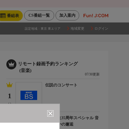
CS番組一覧
加入案内
番組表
地域変更
ログイン
設定地域：
東京 東エリア
リモート録画予約ランキング
(音楽)
07/30更新
伝説のコンサート
1
(-)
角松敏生35周年スペシャル 音
楽のなかの邂逅
2