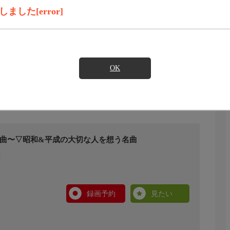
した[error]
OK
名曲〜▽昭和&平成の大切な人を想う名曲
録画予約
見たい