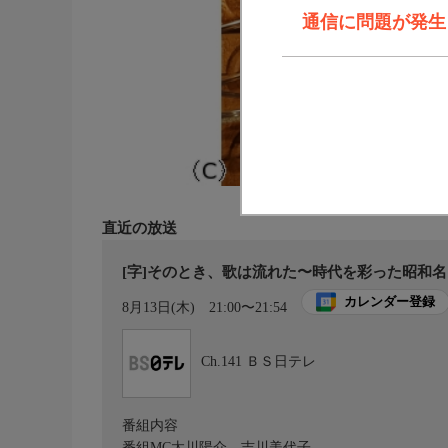
通信に問題が発生しま
直近の放送
[字]そのとき、歌は流れた〜時代を彩った昭和
カレンダー登録
8月13日(木)
21:00〜21:54
Ch.141
ＢＳ日テレ
番組内容
番組MC太川陽介、吉川美代子。