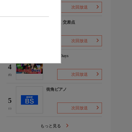
次回放送
(-)
おんがく交差点
3
次回放送
(9)
Anison Days
4
次回放送
(6)
街角ピアノ
5
次回放送
(-)
もっと見る