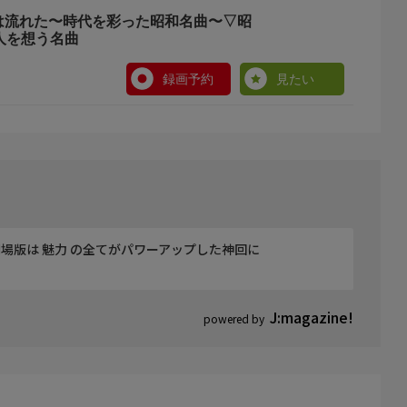
歌は流れた〜時代を彩った昭和名曲〜▽昭
人を想う名曲
録画予約
見たい
場版は 魅力 の全てがパワーアップした神回に
J:magazine!
powered by