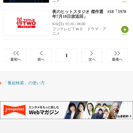
ニメ
夜のヒットスタジオ 傑作選 #18「1978
年7月10日放送回」
9/6(日)
05:10～06:00
フジテレビＴＷＯ ドラマ・ア
ニメ
1
最初へ
前へ
次へ
最後へ
「番組検索」の使い方