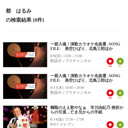
都 はるみ
の検索結果
[8件]
一節入魂！演歌カラオケ名曲選 -SONG
FILE- 美空ひばり、北島三郎ほか
8/9(日)
13:00～15:00
歌謡ポップスチャンネル
一節入魂！演歌カラオケ名曲選 -SONG
FILE- 美空ひばり、北島三郎ほか
8/13(木)
18:00～20:00
歌謡ポップスチャンネル
鶴瓶のええ歌やなぁ 市川由紀乃 挫折か
らの引退…亡き兄からの手紙
8/14(金)
15:59～17:00
BS11 イレブン