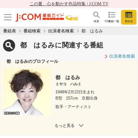
この夏、心を動かす作品特集 | J:COM TV
検索
CS番組一覧
番組表
番組表
番組検索
出演者名検索
都 はるみ
都 はるみに関連する番組
出演者名検索
都 はるみのプロフィール
都 はるみ
ミヤコ ハルミ
1948年2月22日生まれ
B型
157cm
京都出身
歌手・アーティスト
もっと見る