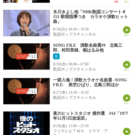
氷川きよし他「NHK歌謡コンサート＃
151 歌唱指導つき カラオケ演歌ヒット
曲」
8/18(火)
09:30～10:30
歌謡ポップスチャンネル
SONG FILE 演歌名曲選#9 北島三
郎、村田英雄、都はるみ他
見
8/26(水)
06:00～07:00
歌謡ポップスチャンネル
一節入魂！演歌カラオケ名曲選 -SONG
FILE- 美空ひばり、北島三郎ほか
8/27(木)
14:30～16:30
歌謡ポップスチャンネル
夜のヒットスタジオ 傑作選 #14「1977
年12月5日放送回」
8/28(金)
23:00～23:50
フジテレビＴＷＯ ドラマ・ア