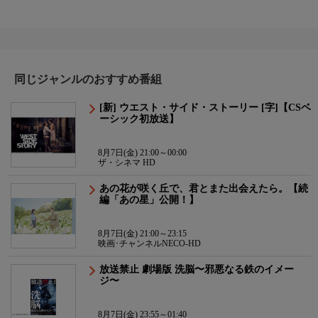
同じジャンルのおすすめ番組
[新] ウエスト・サイド・ストーリー [字]【CSベ
ーシック初放送】
8月7日(金) 21:00～00:00
ザ・シネマ HD
あの花が咲く丘で、君とまた出会えたら。【続
編「あの星」公開！】
8月7日(金) 21:00～23:15
映画･チャンネルNECO-HD
放送禁止 劇場版 洗脳〜邪悪なる鉄のイメー
ジ〜
8月7日(金) 23:55～01:40