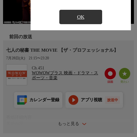
OK
前回の放送
七人の秘書 THE MOVIE 【ザ・プロフェッショナル】
7月28日(火)
21:15〜23:20
Ch.451
WOWOWプラス 映画・ドラマ・ス
ポーツ・音楽
カレンダー登録
アプリ視聴
放送中
番組詳細内容
もっと見る
番組内容
2022年 日本