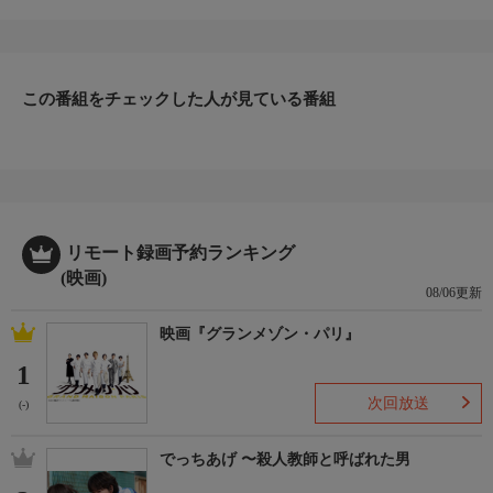
監督：田村直己
出演：木村文乃／広瀬アリス／菜々緒／シム・ウンギョン
番組詳細
熾烈な戦いの末、政界のドンを辞任に追いやった“秘書軍団”。そ
んな彼女たちのもとに新たな依頼が舞い込む。ターゲットは、表
この番組をチェックした人が見ている番組
の顔は地元の名家だが、実はその裏では国家とつながって信州一
帯を支配し、私腹を肥やすためには手段を選ばない極悪一家であ
る“九十九ファミリー”。信州でラーメン店を営む店主からの依頼
を受け、千代、七菜、不二子、四朗、三和、五月、敬太郎ら“秘
書軍団”は雪深い現地に向かい、困難な作戦に挑む。
リモート録画予約ランキング
(映画)
08/06更新
映画『グランメゾン・パリ』
1
次回放送
(-)
でっちあげ 〜殺人教師と呼ばれた男