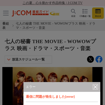
この夏、心を動かす作品特集 | J:COM TV
検索
CS番組一覧
番組表
番組
七人の秘書 THE MOVIE - WOWOWプラス 映画・ドラ
表
マ・スポーツ・音楽
七人の秘書 THE MOVIE - WOWOWプ
ラス 映画・ドラマ・スポーツ・音楽
放送スケジュール一覧
エラー
通信に問題が発生しました[error]