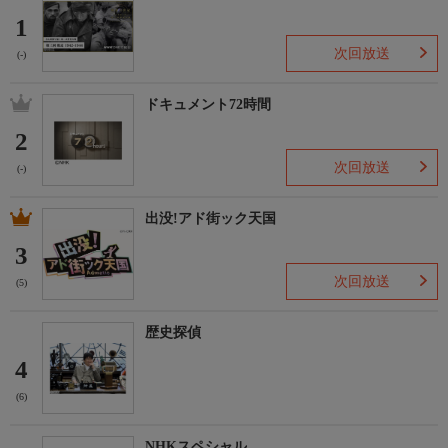
1
次回放送
(-)
ドキュメント72時間
2
次回放送
(-)
出没!アド街ック天国
3
次回放送
(5)
歴史探偵
4
(6)
NHKスペシャル