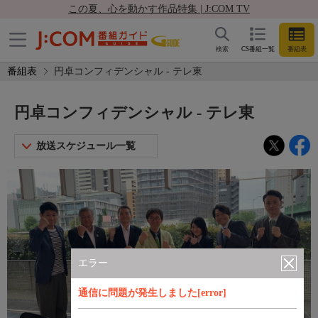
この夏、心を動かす作品特集 | J:COM TV
検索
CS番組一覧
番組表
番組表
円卓コンフィデンシャル - テレ東
円卓コンフィデンシャル - テレ東
放送スケジュール一覧
エラー
通信に問題が発生しました[error]