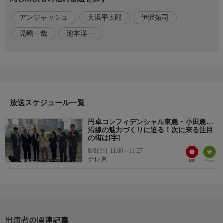
高橋俊之(東急)
アンジャッシュ
大浜平太郎
伊沢拓司
沓澤孝一(小田急電鉄)
池本洋一(SUUMO)
児嶋一哉
池本洋一
渡部史絵(鉄道ジャーナリスト)
番組概要
新たな経済番組、それは『かつてない会議』。「同じ部署」で働
く様々な企業の人が！同業のライバルが！そして同じ「共通項」
を持つ異業種が！大集結。円卓を囲み、仕事の「やりがい」から
放送スケジュール一覧
「失敗談」「ライバルに思うこと」まで…本音を語り合う。もち
ろん「現在進行中のこと」などビジネスの今がわかる最新情報も
円卓コンフィデンシャル東急・小田急…
沿線の魅力づくりに迫る！次に来る注目
続々と！各ジャンルのプロの“ノウハウ”と“経験談”…「明日への
の街は[字]
ヒント」が満載です。
8/8(土)
11:00～11:27
テレ東
番組内容
９つの路線を運営し渋谷などの街づくりを手掛ける「東急」、都
心から箱根や湘南などへと伸びる鉄道網を持つ「小田急電鉄」、
さらに「住みたい街ランキング」などをはじめ駅や街の最新情報
を発信する「SUUMO」、鉄道ジャーナリストが円卓に集結！２
出演者の関連記事
社の街づくりの手法を徹底的に深掘りします。また、「地価上昇