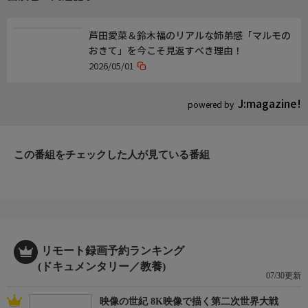
が見込まれる街は？」「再開発の課題は？」など、東京・神奈川
エリアの開発最前線にも迫ります!
芦田愛菜＆鈴木福のリアルな姉弟感「マルモの
おきて」を今こそ見返すべき理由！
2026/05/01
J:magazine!
powered by
この番組をチェックした人が見ている番組
リモート録画予約ランキング
(ドキュメンタリー／教養)
07/30更新
映像の世紀 8K映像で描く第二次世界大戦