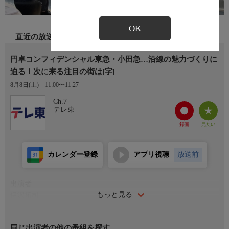
OK
直近の放送
円卓コンフィデンシャル東急・小田急…沿線の魅力づくりに
迫る！次に来る注目の街は[字]
8月8日(土)
11:00〜11:27
Ch.7
テレ東
カレンダー登録
アプリ視聴
放送前
出演者
もっと見る
伊沢拓司
児嶋一哉（アンジャッシュ)
大浜平太郎(テレビ東京 解説委員)
同じ出演者の他の番組を探す