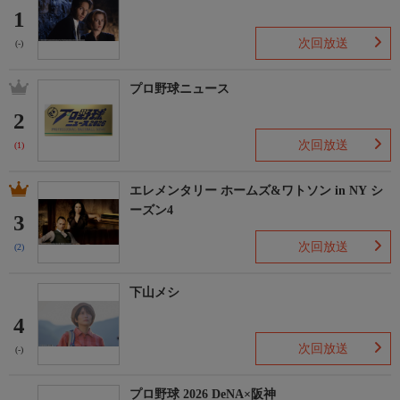
1
次回放送
(-)
プロ野球ニュース
2
次回放送
(1)
エレメンタリー ホームズ&ワトソン in NY シ
ーズン4
3
次回放送
(2)
下山メシ
4
次回放送
(-)
プロ野球 2026 DeNA×阪神