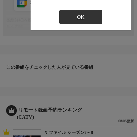
カレンダー登録
アプリ視聴
放送中
OK
番組詳細内容
もっと見る
番組内容
※番組の内容や放送日時は、変更となる場合がございます。
この番組をチェックした人が見ている番組
リモート録画予約ランキング
(CATV)
08/06更新
X-ファイル シーズン7～8