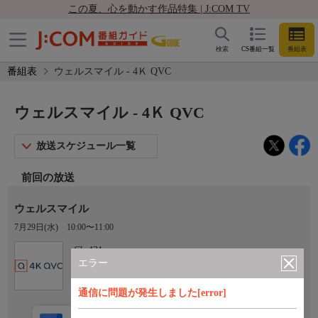
この夏、心を動かす作品特集 | J:COM TV
検索
CS番組一覧
番組表
番組表
ウェルスマイル - 4Ｋ QVC
ウェルスマイル - 4Ｋ QVC
放送スケジュール一覧
前回の放送
ウェルスマイル
7月29日(水)
10:00〜11:00
Ch.431
4Ｋ QVC
エラー
通信に問題が発生しました[error]