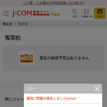
この夏、心を動かす作品特集 | J:COM TV
検索
CS番組一覧
番組表
番組表
冤罪犯
冤罪犯
直近の放送予定はありません
エラー
通信に問題が発生しました[error]
同じジャンルのおすすめ番組