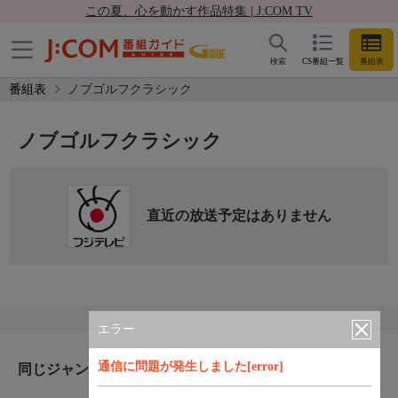
この夏、心を動かす作品特集 | J:COM TV
検索
CS番組一覧
番組表
番組表
ノブゴルフクラシック
ノブゴルフクラシック
直近の放送予定はありません
エラー
通信に問題が発生しました[error]
同じジャンルのおすすめ番組