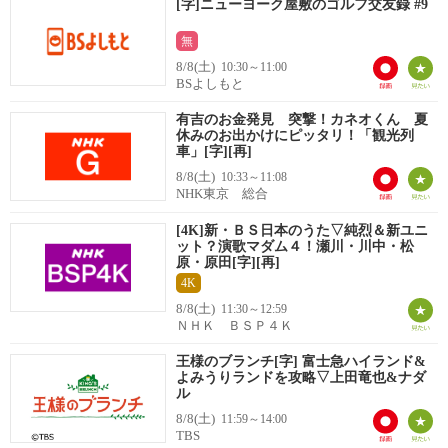
[字]ニューヨーク屋敷のゴルフ交友録 #9
無
8/8(土)
10:30～11:00
BSよしもと
有吉のお金発見 突撃！カネオくん 夏
休みのお出かけにピッタリ！「観光列
車」[字][再]
8/8(土)
10:33～11:08
NHK東京 総合
[4K]新・ＢＳ日本のうた▽純烈＆新ユニ
ット？演歌マダム４！瀬川・川中・松
原・原田[字][再]
4K
8/8(土)
11:30～12:59
ＮＨＫ ＢＳＰ４Ｋ
王様のブランチ[字] 富士急ハイランド&
よみうりランドを攻略▽上田竜也&ナダ
ル
8/8(土)
11:59～14:00
TBS