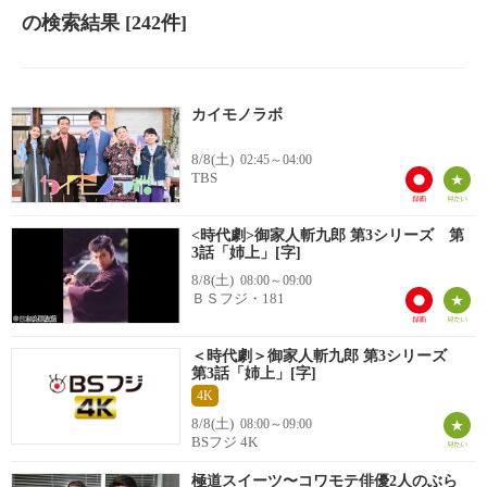
の検索結果
[242件]
カイモノラボ
8/8(土)
02:45～04:00
TBS
<時代劇>御家人斬九郎 第3シリーズ 第
3話「姉上」[字]
8/8(土)
08:00～09:00
ＢＳフジ・181
＜時代劇＞御家人斬九郎 第3シリーズ
第3話「姉上」[字]
4K
8/8(土)
08:00～09:00
BSフジ 4K
極道スイーツ〜コワモテ俳優2人のぶら