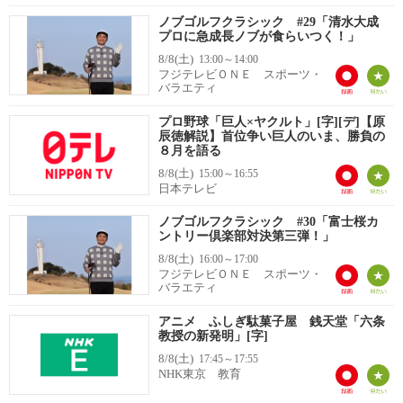
ノブゴルフクラシック #29「清水大成
プロに急成長ノブが食らいつく！」
8/8(土)
13:00～14:00
フジテレビＯＮＥ スポーツ・
バラエティ
プロ野球「巨人×ヤクルト」[字][デ]【原
辰徳解説】首位争い巨人のいま、勝負の
８月を語る
8/8(土)
15:00～16:55
日本テレビ
ノブゴルフクラシック #30「富士桜カ
ントリー倶楽部対決第三弾！」
8/8(土)
16:00～17:00
フジテレビＯＮＥ スポーツ・
バラエティ
アニメ ふしぎ駄菓子屋 銭天堂「六条
教授の新発明」[字]
8/8(土)
17:45～17:55
NHK東京 教育