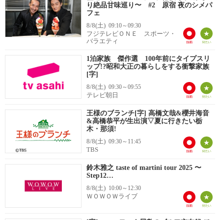
り絶品甘味巡り〜 #2 原宿 夜のシメパ
フェ
8/8(土)
09:10～09:30
フジテレビＯＮＥ スポーツ・
バラエティ
1泊家族 傑作選 100年前にタイプスリ
ップ!?昭和大正の暮らしをする衝撃家族
[字]
8/8(土)
09:30～09:55
テレビ朝日
王様のブランチ[字] 高橋文哉&櫻井海音
&高橋恭平が生出演▽夏に行きたい栃
木・那須!
8/8(土)
09:30～11:45
TBS
鈴木雅之 taste of martini tour 2025 〜
Step12…
8/8(土)
10:00～12:30
ＷＯＷＯＷライブ