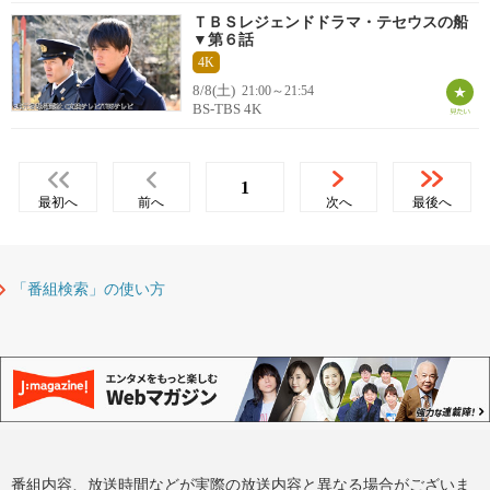
ＴＢＳレジェンドドラマ・テセウスの船
▼第６話
4K
8/8(土)
21:00～21:54
BS-TBS 4K
1
最初へ
前へ
次へ
最後へ
「番組検索」の使い方
番組内容、放送時間などが実際の放送内容と異なる場合がございま