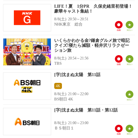
LIFE！夏 1分PR 久保史緒里初登場！
豪華キャスト集結！
8/8(土)
20:50～20:51
NHK東京 総合
いくらかわかる金?鎌倉グルメ旅で暗記
クイズ!寝たら減額・軽井沢リラクゼー
ション旅
8/8(土)
20:54～21:56
TBS
[字]沈まぬ太陽 第11話
4K
8/8(土)
21:00～22:00
BS朝日 4K
[字]沈まぬ太陽 第11話・第12話
8/8(土)
21:00～23:00
ＢＳ朝日１